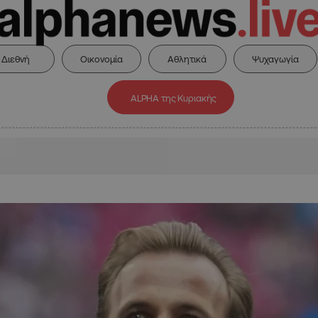
Διεθνή
Οικονομία
Αθλητικά
Ψυχαγωγία
ALPHA της Κυριακής