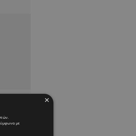
×
στών.
 σύμφωνα με