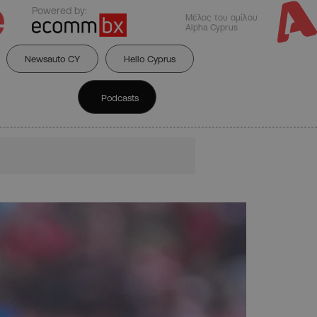
Powered by:
Μέλος του ομίλου
Alpha Cyprus
Newsauto CY
Hello Cyprus
Podcasts