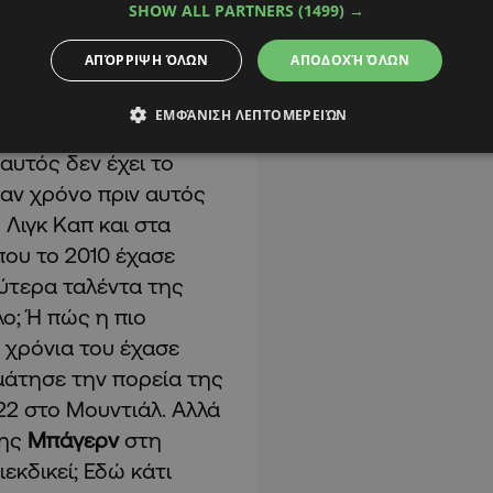
SHOW ALL PARTNERS
(1499) →
ΑΠΌΡΡΙΨΗ ΌΛΩΝ
ΑΠΟΔΟΧΉ ΌΛΩΝ
ΕΜΦΆΝΙΣΗ ΛΕΠΤΟΜΕΡΕΙΏΝ
αυτός δεν έχει το
ναν χρόνο πριν αυτός
 Λιγκ Καπ και στα
που το 2010 έχασε
λύτερα ταλέντα της
λο; Ή πώς η πιο
χρόνια του έχασε
αμάτησε την πορεία της
022 στο Μουντιάλ. Αλλά
της
Μπάγερν
στη
ιεκδικεί; Εδώ κάτι