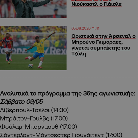
Νιούκαστλ ο Γιάισλε
05.08.2026 11:41
Οριστικά στην Άρσεναλ ο
Μπρούνο Γκιμαράες,
γίνεται συμπαίκτης του
Τζόλη
Αναλυτικά το πρόγραμμα της 36ης αγωνιστικής:
Σάββατο 09/05
Λίβερπουλ-Τσέλσι (14:30)
Μπράιτον-Γουλβς (17:00)
Φούλαμ-Μπόρνμουθ (17:00)
Σάντερλαντ-Μάντσεστερ Γιουνάιτεντ (17:00)