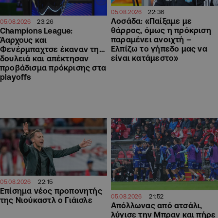
22:36
05.08.2026
Λοσάδα: «Παίξαμε με
23:26
05.08.2026
θάρρος, όμως η πρόκριση
Champions League:
παραμένει ανοιχτή –
Άαρχους και
Ελπίζω το γήπεδο μας να
Φενέρμπαχτσε έκαναν τη…
είναι κατάμεστο»
δουλειά και απέκτησαν
προβάδισμα πρόκρισης στα
playoffs
22:15
05.08.2026
Επίσημα νέος προπονητής
21:52
05.08.2026
της Νιούκαστλ ο Γιάισλε
Απόλλωνας από ατσάλι,
λύγισε την Μπραν και πήρε