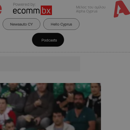
Powered by:
Μέλος του ομίλου
Alpha Cyprus
Newsauto CY
Hello Cyprus
Podcasts