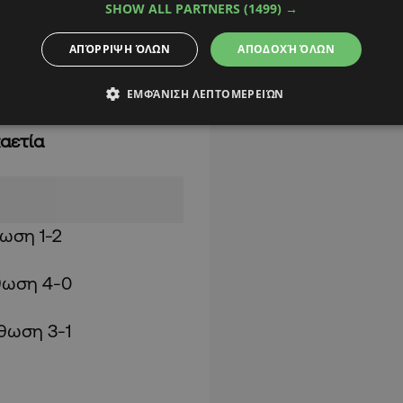
SHOW ALL PARTNERS
(1499) →
όνοια έχει σκοράρει 31
ΑΠΌΡΡΙΨΗ ΌΛΩΝ
ΑΠΟΔΟΧΉ ΌΛΩΝ
α αντίπαλα δίκτυα με
ΕΜΦΆΝΙΣΗ ΛΕΠΤΟΜΕΡΕΙΏΝ
αετία
ωση 1-2
θωση 4-0
θωση 3-1