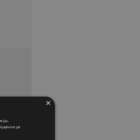
×
στών.
 σύμφωνα με