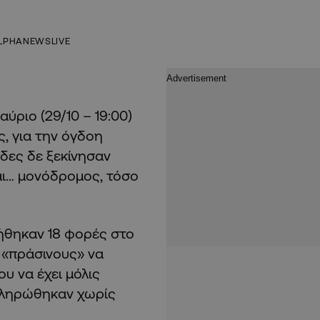
LPHANEWSLIVE
ύριο (29/10 – 19:00)
, για την όγδοη
δες δε ξεκίνησαν
ναι… μονόδρομος, τόσο
ήθηκαν 18 φορές στο
 «πράσινους» να
υ να έχει μόλις
οκληρώθηκαν χωρίς