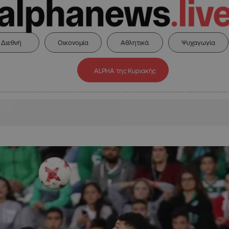
Διεθνή
Οικονομία
Αθλητικά
Ψυχαγωγία
ALPHA της Κυριακής