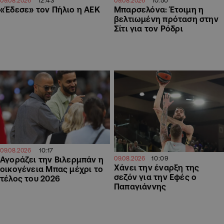
12:43
10:50
09.08.2026
09.08.2026
«Έδεσε» τον Πήλιο η ΑΕΚ
Μπαρσελόνα: Έτοιμη η
βελτιωμένη πρόταση στην
Σίτι για τον Ρόδρι
10:17
09.08.2026
10:09
Αγοράζει την Βιλερμπάν η
09.08.2026
Χάνει την έναρξη της
οικογένεια Μπας μέχρι το
σεζόν για την Εφές ο
τέλος του 2026
Παπαγιάννης