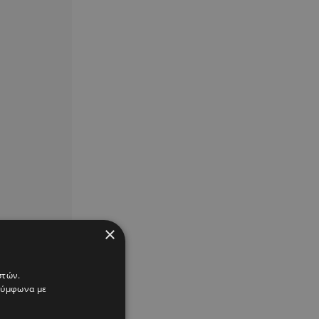
×
στών.
 σύμφωνα με