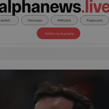
Διεθνή
Οικονομία
Αθλητικά
Ψυχαγωγία
ALPHA της Κυριακής