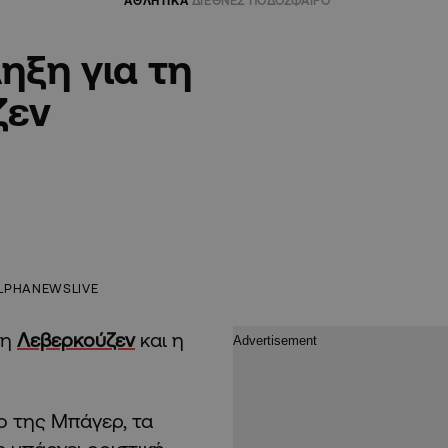
ΑΘΛΗΤΙΚΑ
ΔΙΕΘΝΕΣ ΠΟΔΟΣΦΑΙΡΟ
ηξη για τη
ζεν
LPHANEWSLIVE
 η
Λεβερκούζεν
και η
κο της Μπάγερ, τα