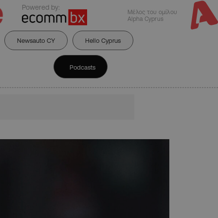
Powered by:
Μέλος του ομίλου
Alpha Cyprus
Newsauto CY
Hello Cyprus
Podcasts