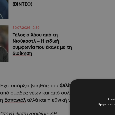
(ΒΙΝΤΕΟ)
30.07.2026 12:39
Τέλος ο Χάου από τη
Νιούκαστλ – Η ειδική
συμφωνία που έκανε με τη
διοίκηση
Έχει υπάρξει βοηθός του
Φιλίπ Μοντανιέ
, ενώ ν
από ομάδες νέων και από συλλόγους όπως η
Αλ 
η
Εσπανιόλ
αλλά και η εθνική νέων του Κουβέιτ.
Αυτό
Χρησιμοποι
*πηγή φωτογραφίας: ΑΡ