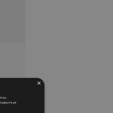
×
στών.
 σύμφωνα με