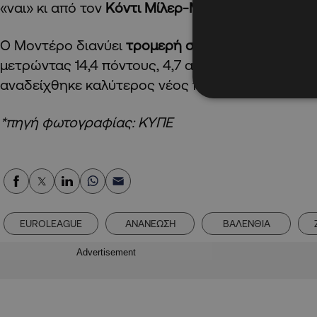
«ναι» κι από τον
Κόντι Μίλερ-ΜακΙντάιρ
για την π
Ο Μοντέρο διανύει
τρομερή σεζόν
με τη Βαλένθι
μετρώντας 14,4 πόντους, 4,7 ασίστ και 3 ριμπάου
αναδείχθηκε καλύτερος νέος παίκτης της χρονι
*πηγή φωτογραφίας: ΚΥΠΕ
EUROLEAGUE
ΑΝΑΝΕΩΣΗ
ΒΑΛΕΝΘΙΑ
Advertisement