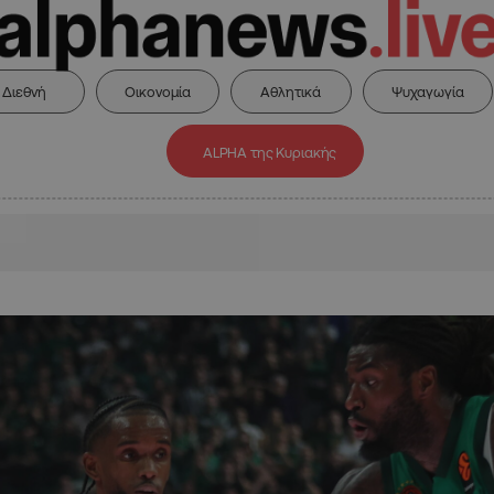
Διεθνή
Οικονομία
Αθλητικά
Ψυχαγωγία
ALPHA της Κυριακής