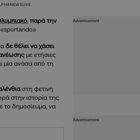
LPHANEWSLIVE
λυμπιακό
,
παρά την
 «sportando»
δα
δε θέλει να χάσει
ανέωσης
με ετήσιες
αι μία ανάσα από τη
αλένθια
στη φετινή
ορά στην ιστορία της
ε το δημοσίευμα, να