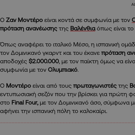
A
O
Ζαν Μοντέρο
είναι κοντά σε συμφωνία με τον
Ο
πρόταση ανανέωσης
της
Βαλένθια
όπως είναι το
Όπως αναφέρει το ιταλικό Μέσο, η ισπανική ομά
τον Δομινικανό γκαρντ και του έκανε
πρόταση αν
αποδοχές
$2.000.000
, με τον παίκτη όμως να είν
συμφωνία με τον
Ολυμπιακό
.
Ο
Μοντέρο
είναι από τους
πρωταγωνιστές
της
Β
εντυπωσιακή σεζόν που την βρίσκει για πρώτη φ
στο
Final Four,
με τον Δομινικανό άσο, σύμφωνα μ
αφήνει την ισπανική πόλη το καλοκαίρι.