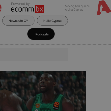
Powered by:
Μέλος του ομίλου
Alpha Cyprus
Newsauto CY
Hello Cyprus
Podcasts