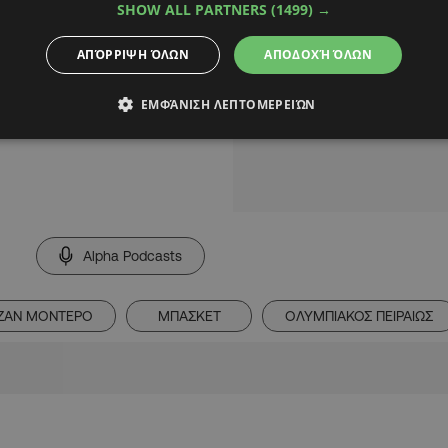
εριφέρεια.
SHOW ALL PARTNERS
(1499) →
ΑΠΌΡΡΙΨΗ ΌΛΩΝ
ΑΠΟΔΟΧΉ ΌΛΩΝ
α στην
Εuroleague
,
ντ μέσο όρο κι
ΕΜΦΆΝΙΣΗ ΛΕΠΤΟΜΕΡΕΙΏΝ
άς στη διοργάνωση.
Alpha Podcasts
ΖΑΝ ΜΟΝΤΕΡΟ
ΜΠΑΣΚΕΤ
ΟΛΥΜΠΙΑΚΟΣ ΠΕΙΡΑΙΩΣ