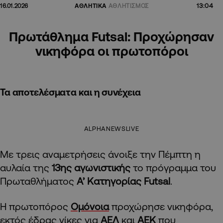
13:04
16.01.2026
ΑΘΛΗΤΙΚΑ
ΑΘΛΗΤΙΣΜΟΣ
Πρωτάθλημα Futsal: Προχώρησαν
νικηφόρα οι πρωτοπόροι
Τα αποτελέσματα και η συνέχεια
ALPHANEWSLIVE
Με τρεις αναμετρήσεις άνοιξε την Πέμπτη η
αυλαία της
13ης αγωνιστικής
το πρόγραμμα του
Πρωταθλήματος
Α’ Κατηγορίας Futsal
.
Η πρωτοπόρος
Ομόνοια
προχώρησε νικηφόρα,
εκτός έδρας νίκες για
ΑΕΛ
και
ΑΕΚ
που