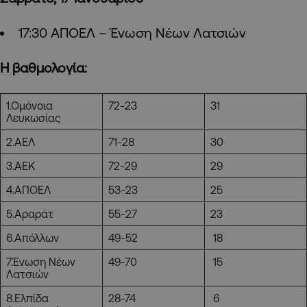
17:30 ΑΠΟΕΛ – Ένωση Νέων Λατσιών
Η βαθμολογία:
1.Ομόνοια
72-23
31
Λευκωσίας
2.ΑΕΛ
71-28
30
3.ΑΕΚ
72-29
29
4.ΑΠΟΕΛ
53-23
25
5.Αραράτ
55-27
23
6.Απόλλων
49-52
18
7.Ένωση Νέων
49-70
15
Λατσιών
8.Ελπίδα
28-74
6