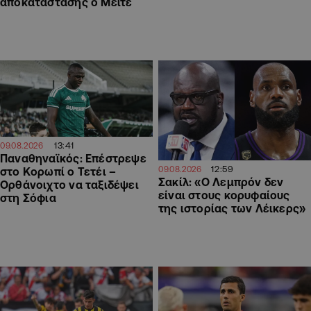
αποκατάστασης ο Μεϊτέ
13:41
09.08.2026
Παναθηναϊκός: Επέστρεψε
12:59
09.08.2026
στο Κορωπί ο Τετέι –
Σακίλ: «Ο Λεμπρόν δεν
Ορθάνοιχτο να ταξιδέψει
είναι στους κορυφαίους
στη Σόφια
της ιστορίας των Λέικερς»