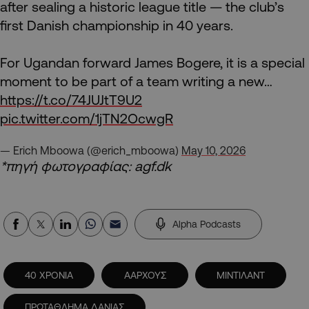
after sealing a historic league title — the club’s
first Danish championship in 40 years.
For Ugandan forward James Bogere, it is a special
moment to be part of a team writing a new…
https://t.co/74JUJtT9U2
pic.twitter.com/1jTN2OcwgR
— Erich Mboowa (@erich_mboowa)
May 10, 2026
*πηγή φωτογραφίας: agf.dk
Alpha Podcasts
40 ΧΡΟΝΙΑ
ΑΑΡΧΟΥΣ
ΜΙΝΤΙΛΑΝΤ
ΠΡΩΤΑΘΛΗΜΑ ΔΑΝΙΑΣ