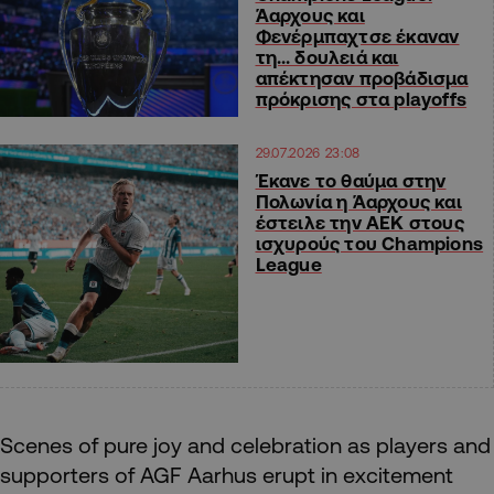
Άαρχους και
Φενέρμπαχτσε έκαναν
τη… δουλειά και
απέκτησαν προβάδισμα
πρόκρισης στα playoffs
29.07.2026 23:08
Έκανε το θαύμα στην
Πολωνία η Άαρχους και
έστειλε την ΑΕΚ στους
ισχυρούς του Champions
League
Scenes of pure joy and celebration as players and
supporters of AGF Aarhus erupt in excitement