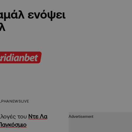
αμάλ ενόψει
λ
LPHANEWSLIVE
ιλογές του
Ντε Λα
Παγκόσμιο