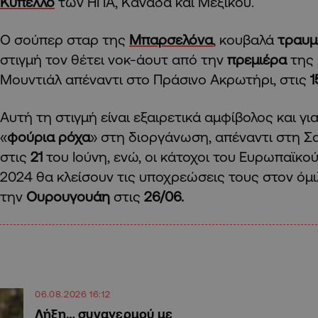
Κύπελλο
των ΗΠΑ, Καναδά και Μεξικού.
Ο σούπερ σταρ της
Μπαρσελόνα
, κουβαλά
τραυμ
στιγμή τον θέτει νοκ-άουτ από την
πρεμιέρα
της 
Μουντιάλ απέναντι στο Πράσινο Ακρωτήρι, στις
1
Αυτή τη στιγμή είναι εξαιρετικά αμφίβολος και γι
«
φούρια ρόχα
» στη διοργάνωση, απέναντι στη Σ
στις
21
του Ιούνη, ενώ, οι κάτοχοι του Ευρωπαϊκ
2024 θα κλείσουν τις υποχρεώσεις τους στον όμι
την
Ουρουγουάη
στις
26/06.
06.08.2026 16:12
Λήξη… συναγερμού με