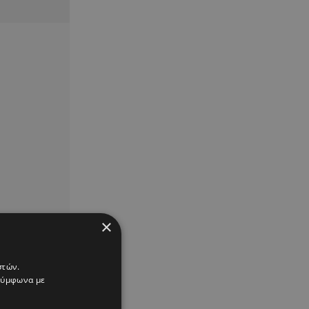
×
στών.
 σύμφωνα με