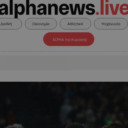
Διεθνή
Οικονομία
Αθλητικά
Ψυχαγωγία
ALPHA της Κυριακής