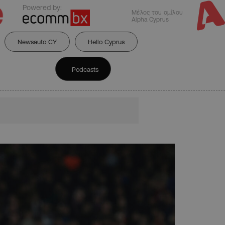
Powered by:
Μέλος του ομίλου
Alpha Cyprus
Newsauto CY
Hello Cyprus
Podcasts