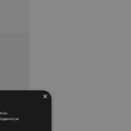
×
στών.
 σύμφωνα με