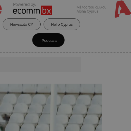
Powered by:
Μέλος του ομίλου
Alpha Cyprus
Newsauto CY
Hello Cyprus
Podcasts