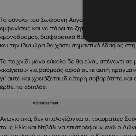
Το σύνολο του Σωφρόνη Αυγουστή καλείται να επ
εμφανίσεις και να πάρει το ζητούμενο, το οποίο κ
«μονόδρομο», διαφορετικά θα δυσκολέψουν περ
και την ίδια ώρα θα χάσει σημαντικό έδαφος στη
Το παιχνίδι μόνο εύκολο δε θα είναι, απέναντι σε
«καίγεται» για βαθμούς αφού ούτε αυτή πραγματο
γι’ αυτό και χρειάζεται ιδιαίτερη σοβαρότητα και
έρθει το «διπλό».
Advertisement
Αγωνιστικά, δεν υπολογίζονται οι τραυματίες Σούσ
τους Ηλία και Ντβάλι να επιστρέφουν, ενώ ο Δώνη
πρώτη φορά στην αποστολή και ο Κύπριος προπο