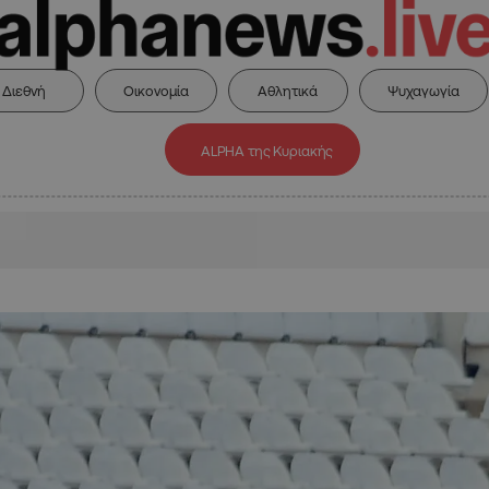
Διεθνή
Οικονομία
Αθλητικά
Ψυχαγωγία
ALPHA της Κυριακής