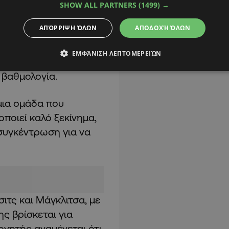
SHOW ALL PARTNERS
(1499) →
ΑΠΌΡΡΙΨΗ ΌΛΩΝ
ΑΠΟΔΟΧΉ ΌΛΩΝ
ανέλθει στις καλές
αι αποτελεί
ΕΜΦΆΝΙΣΗ ΛΕΠΤΟΜΕΡΕΙΏΝ
ισσότερο τα πράγματα
 βαθμολογία.
 μια ομάδα που
ποιεί καλό ξεκίνημα,
 συγκέντρωση για να
ιτς και Μάγκλιτσα, με
ς βρίσκεται για
νητής αναμένεται ότι