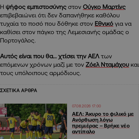
Η
ψήφος εμπιστοσύνης
στον
Ούγκο Μαρτίνς
επιβεβαιώνει ότι δεν δαπανήθηκε καθόλου
τυχαία το ποσό που δόθηκε στον
Εθνικό
για να
καθίσει στον πάγκο της Λεμεσιανής ομάδας ο
Πορτογάλος.
Αυτός είναι που θα… χτίσει την ΑΕΛ
των
επόμενων χρόνων μαζί με τον
Ζόελ Νταμάχου
και
τους υπόλοιπους αρμόδιους.
ΣΧΕΤΙΚΑ ΑΡΘΡΑ
07.08.2026 17:00
ΑΕΛ: Άκυρο το φιλικό με
Ανόρθωση λόγω
πρεμιέρας – Βρήκε νέο
αντίπαλο