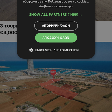
σύμφωνα με την Πολιτική μας για τα cookies.
Διαβάστε περισσότερα
SHOW ALL PARTNERS
(1499) →
3 τουριστικά χωράφια στην Αλαμινό,
ΑΠΌΡΡΙΨΗ ΌΛΩΝ
€4,000,000
ΑΠΟΔΟΧΉ ΌΛΩΝ
ΕΜΦΆΝΙΣΗ ΛΕΠΤΟΜΕΡΕΙΏΝ