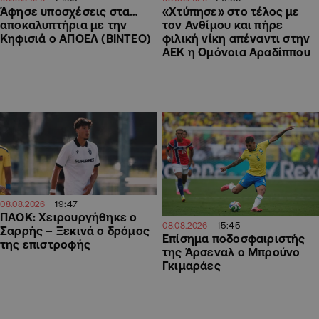
Άφησε υποσχέσεις στα…
«Χτύπησε» στο τέλος με
αποκαλυπτήρια με την
τον Ανθίμου και πήρε
Κηφισιά ο ΑΠΟΕΛ (ΒΙΝΤΕΟ)
φιλική νίκη απέναντι στην
ΑΕΚ η Ομόνοια Αραδίππου
19:47
08.08.2026
ΠΑΟΚ: Χειρουργήθηκε ο
15:45
08.08.2026
Σαρρής – Ξεκινά ο δρόμος
Επίσημα ποδοσφαιριστής
της επιστροφής
της Άρσεναλ ο Μπρούνο
Γκιμαράες