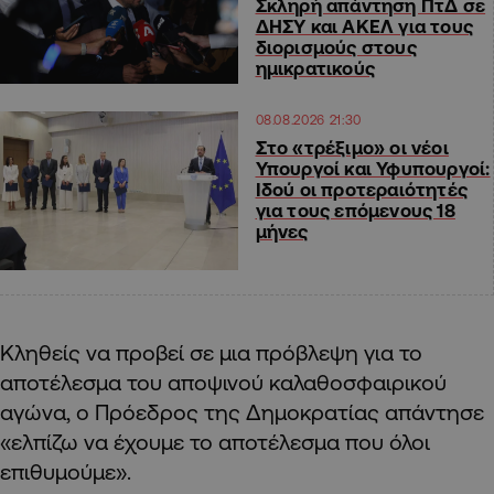
Σκληρή απάντηση ΠτΔ σε
ΔΗΣΥ και ΑΚΕΛ για τους
διορισμούς στους
ημικρατικούς
08.08.2026 21:30
Στο «τρέξιμο» οι νέοι
Υπουργοί και Υφυπουργοί:
Ιδού οι προτεραιότητές
για τους επόμενους 18
μήνες
Κληθείς να προβεί σε μια πρόβλεψη για το
αποτέλεσμα του αποψινού καλαθοσφαιρικού
αγώνα, ο Πρόεδρος της Δημοκρατίας απάντησε
«ελπίζω να έχουμε το αποτέλεσμα που όλοι
επιθυμούμε».