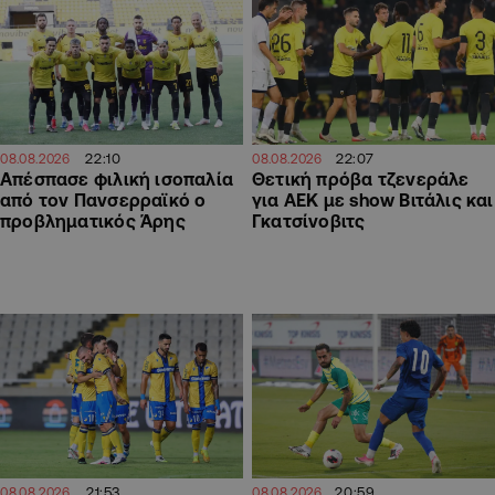
22:07
22:10
08.08.2026
08.08.2026
Θετική πρόβα τζενεράλε
Απέσπασε φιλική ισοπαλία
για ΑΕΚ με show Βιτάλις και
από τον Πανσερραϊκό ο
Γκατσίνοβιτς
προβληματικός Άρης
21:53
20:59
08.08.2026
08.08.2026