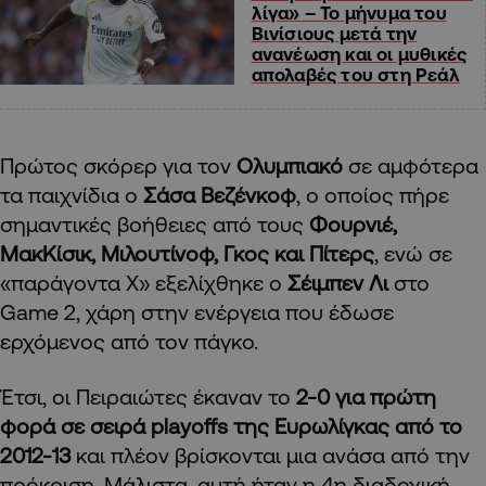
λίγα» – Το μήνυμα του
Βινίσιους μετά την
ανανέωση και οι μυθικές
απολαβές του στη Ρεάλ
Πρώτος σκόρερ για τον
Ολυμπιακό
σε αμφότερα
τα παιχνίδια ο
Σάσα Βεζένκοφ
, ο οποίος πήρε
σημαντικές βοήθειες από τους
Φουρνιέ,
ΜακΚίσικ, Μιλουτίνοφ, Γκος και Πίτερς
, ενώ σε
«παράγοντα Χ» εξελίχθηκε ο
Σέιμπεν Λι
στο
Game 2, χάρη στην ενέργεια που έδωσε
ερχόμενος από τον πάγκο.
Έτσι, οι Πειραιώτες έκαναν το
2-0 για πρώτη
φορά σε σειρά playoffs
της Ευρωλίγκας από το
2012-13
και πλέον βρίσκονται μια ανάσα από την
πρόκριση. Μάλιστα, αυτή ήταν η 4η διαδοχική