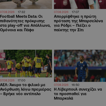
17:32
17:07
07.08.2026
07.08.2026
Football Meets Data: Οι
Απορρίφθηκε η πρώτη
πιθανότητες πρόκρισης
πρόταση της Μπαρσελόνα
στα play-off για Απόλλωνα,
για Ρόδρι – Πιέζει ο
Ομόνοια και Πάφο
παίκτης την Σίτι
17:00
07.08.2026
ΑΕΛ: Άκυρο το φιλικό με
16:50
07.08.2026
Η Λίβερπουλ συνεχίζει να
Ανόρθωση λόγω πρεμιέρας
το προσπαθεί για
– Βρήκε νέο αντίπαλο
Μπαρκολά