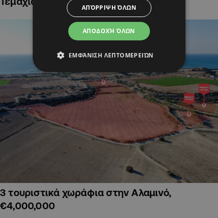
Τεμάχια Γης σε Οικιστικές Περιοχές
ΑΠΌΡΡΙΨΗ ΌΛΩΝ
ΑΠΟΔΟΧΉ ΌΛΩΝ
ΕΜΦΆΝΙΣΗ ΛΕΠΤΟΜΕΡΕΙΏΝ
3 τουριστικά χωράφια στην Αλαμινό,
€4,000,000