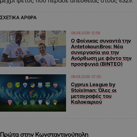
μέχρι φέτος που πέρασε απευθείας στους «32».
ΣΧΕΤΙΚΑ ΑΡΘΡΑ
08.08.2026 12:58
Ο Φοίνικας συναντά την
AntetokounBros: Νέα
συνεργασία για την
Ανόρθωση με φόντο την
προσφυγιά (ΒΙΝΤΕΟ)
08.08.2026 07:00
Cyprus League by
Stoiximan: Όλες οι
μεταγραφές του
Καλοκαιριού
Πρώτα στην Κωνσταντινούπολη