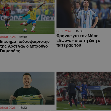
15:33
08.08.2026
Θρήνος για τον Μέσι:
15:45
08.08.2026
«Έφυγε» από τη ζωή ο
Επίσημα ποδοσφαιριστής
πατέρας του
της Άρσεναλ ο Μπρούνο
Γκιμαράες
15:23
08.08.2026