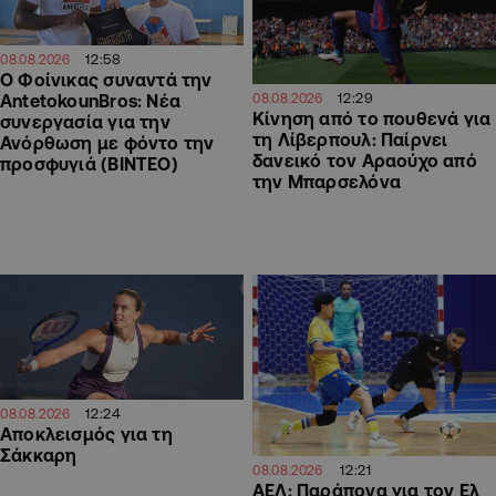
12:58
08.08.2026
Ο Φοίνικας συναντά την
12:29
AntetokounBros: Νέα
08.08.2026
Kίνηση από το πουθενά για
συνεργασία για την
τη Λίβερπουλ: Παίρνει
Ανόρθωση με φόντο την
δανεικό τον Αραούχο από
προσφυγιά (ΒΙΝΤΕΟ)
την Μπαρσελόνα
12:24
08.08.2026
Αποκλεισμός για τη
Σάκκαρη
12:21
08.08.2026
ΑΕΛ: Παράπονα για τον Ελ