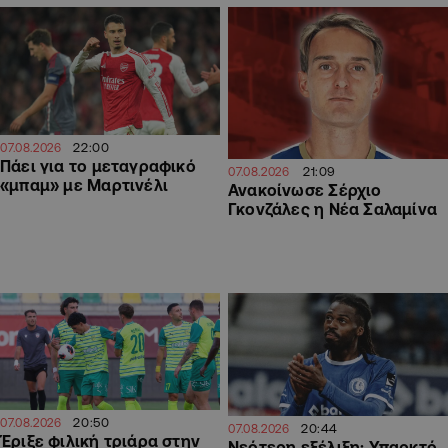
22:00
07.08.2026
Πάει για το μεταγραφικό
21:09
07.08.2026
«μπαμ» με Μαρτινέλι
Ανακοίνωσε Σέρχιο
Γκονζάλες η Νέα Σαλαμίνα
20:50
07.08.2026
20:44
07.08.2026
Έριξε φιλική τριάρα στην
Νεότερη εξέλιξη: Υπαρκτό