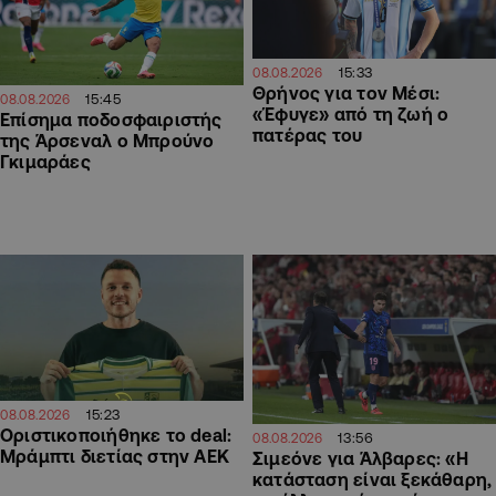
15:33
08.08.2026
Θρήνος για τον Μέσι:
15:45
08.08.2026
«Έφυγε» από τη ζωή ο
Επίσημα ποδοσφαιριστής
πατέρας του
της Άρσεναλ ο Μπρούνο
Γκιμαράες
15:23
08.08.2026
Οριστικοποιήθηκε το deal:
13:56
08.08.2026
Μράμπτι διετίας στην ΑΕΚ
Σιμεόνε για Άλβαρες: «Η
κατάσταση είναι ξεκάθαρη,