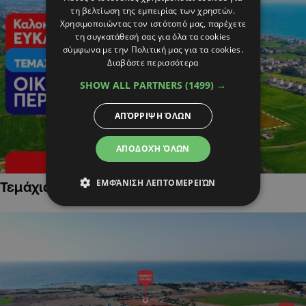
τη βελτίωση της εμπειρίας των χρηστών.
Χρησιμοποιώντας τον ιστότοπό μας, παρέχετε
τη συγκατάθεσή σας για όλα τα cookies
σύμφωνα με την Πολιτική μας για τα cookies.
Διαβάστε περισσότερα
SHOW ALL PARTNERS
(1499) →
ΑΠΌΡΡΙΨΗ ΌΛΩΝ
ΑΠΟΔΟΧΉ ΌΛΩΝ
ΕΜΦΆΝΙΣΗ ΛΕΠΤΟΜΕΡΕΙΏΝ
Τεμάχια Γης σε Οικιστικές Περιοχές