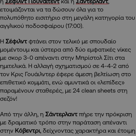
η
Σέφιλντ Γιουνάιτεντ
και η
Σάντερλαντ
,
ετοιμάζονται να τα δώσουν όλα για το
πολυπόθητο εισιτήριο στη μεγάλη κατηγορία του
αγγλικού ποδοσφαίρου (17:00).
Η
Σέφιλντ
φτάνει στον τελικό με σπουδαίο
μομέντουμ και ύστερα από δύο εμφατικές νίκες
με σκορ 3-0 απέναντι στην Μπρίστολ Σίτι στα
ημιτελικά. Η αλλαγή σχηματισμού σε 4-4-2 από
τον Κρις Γουάιλντερ έφερε άμεση βελτίωση στο
επιθετικό κομμάτι, ενώ αμυντικά οι «λεπίδες»
παραμένουν σταθερές, με 24 clean sheets στη
σεζόν!
Από την άλλη, η
Σάντερλαντ
πήρε την πρόκριση
με δραματικό τρόπο στην παράταση απέναντι
στην
Κόβεντρι
, δείχνοντας χαρακτήρα και έτοιμη