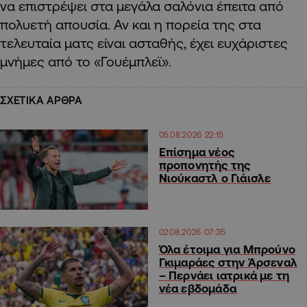
να επιστρέψει στα μεγάλα σαλόνια έπειτα από
πολυετή απουσία. Αν και η πορεία της στα
τελευταία ματς είναι ασταθής, έχει ευχάριστες
μνήμες από το «Γουέμπλεϊ».
ΣΧΕΤΙΚΑ ΑΡΘΡΑ
05.08.2026 22:15
Επίσημα νέος
προπονητής της
Νιούκαστλ ο Γιάισλε
02.08.2026 07:35
Όλα έτοιμα για Μπρούνο
Γκιμαράες στην Άρσεναλ
– Περνάει ιατρικά με τη
νέα εβδομάδα