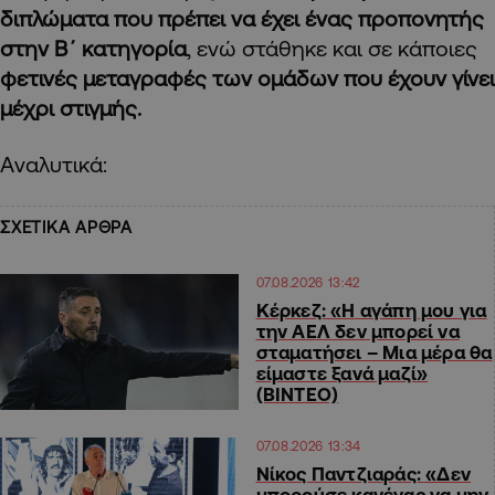
διπλώματα που πρέπει να έχει ένας προπονητής
στην Β΄ κατηγορία
, ενώ στάθηκε και σε κάποιες
φετινές μεταγραφές των ομάδων που έχουν γίνει
μέχρι στιγμής.
Aναλυτικά:
ΣΧΕΤΙΚΑ ΑΡΘΡΑ
07.08.2026 13:42
Κέρκεζ: «Η αγάπη μου για
την ΑΕΛ δεν μπορεί να
σταματήσει – Μια μέρα θα
είμαστε ξανά μαζί»
(ΒΙΝΤΕΟ)
07.08.2026 13:34
Νίκος Παντζιαράς: «Δεν
μπορούσε κανένας να μην