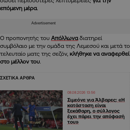
δώσει περισσότερες λεπτομέρειες
για την
επόμενη μέρα
.
Advertisement
Ο προπονητής του
Απόλλωνα
διατηρεί
συμβόλαιο με την ομάδα της Λεμεσού και μετά το
τελευταίο ματς της σεζόν,
κλήθηκε να αναφερθεί
στο μέλλον του
.
ΣΧΕΤΙΚΑ ΑΡΘΡΑ
08.08.2026 13:56
Σιμεόνε για Άλβαρες: «Η
κατάσταση είναι
ξεκάθαρη, ο σύλλογος
έχει πάρει την απόφασή
του»