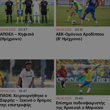
20:47
20:10
08.08.2026
08.08.2026
ΑΠΟΕΛ – Κηφισιά
ΑΕΚ-Ομόνοια Αραδίππου
(Ημίχρονο)
(Β’ Ημίχρονο)
19:47
08.08.2026
ΠΑΟΚ: Χειρουργήθηκε ο
15:45
08.08.2026
Σαρρής – Ξεκινά ο δρόμος
Επίσημα ποδοσφαιριστής
της επιστροφής
της Άρσεναλ ο Μπρούνο