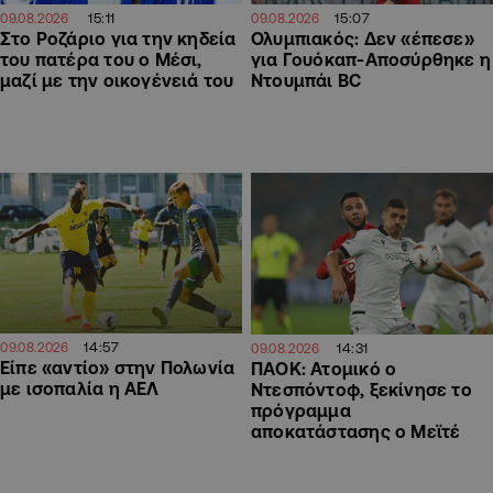
15:11
15:07
09.08.2026
09.08.2026
Στο Ροζάριο για την κηδεία
Ολυμπιακός: Δεν «έπεσε»
του πατέρα του ο Μέσι,
για Γουόκαπ-Αποσύρθηκε η
μαζί με την οικογένειά του
Ντουμπάι BC
14:57
09.08.2026
14:31
09.08.2026
Είπε «αντίο» στην Πολωνία
ΠΑΟΚ: Ατομικό ο
με ισοπαλία η ΑΕΛ
Ντεσπόντοφ, ξεκίνησε το
πρόγραμμα
αποκατάστασης ο Μεϊτέ