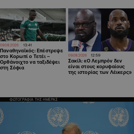
13:41
09.08.2026
Παναθηναϊκός: Επέστρεψε
12:59
09.08.2026
στο Κορωπί ο Τετέι –
Σακίλ: «Ο Λεμπρόν δεν
Ορθάνοιχτο να ταξιδέψει
είναι στους κορυφαίους
στη Σόφια
της ιστορίας των Λέικερς»
ΦΩΤΟΓΡΑΦΙΑ ΤΗΣ ΗΜΕΡΑΣ