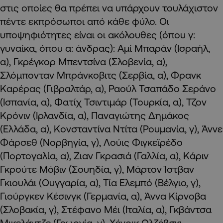
στις οποίες θα πρέπει να υπάρχουν τουλάχιστον
πέντε εκπρόσωποι από κάθε φύλο. Οι
υποψηφιότητες είναι οι ακόλουθες (όπου γ:
γυναίκα, όπου α: άνδρας): Αμί Μπαράν (Ισραήλ,
α), Γκρέγκορ Μπεντσίνα (Σλοβενία, α),
Σλόμπονταν Μπράνκοβιτς (Σερβία, α), Φρανκ
Καρέρας (Γιβραλτάρ, α), Ραούλ Τσαπάδο Σεράνο
(Ισπανία, α), Φατίχ Τσιντιμάρ (Τουρκία, α), Τζον
Κρόνιν (Ιρλανδία, α), Παναγιώτης Δημάκος
(Ελλάδα, α), Κονσταντίνα Ντίτα (Ρουμανία, γ), Άννε
Φάρσεθ (Νορβηγία, γ), Λούις Φιγκεϊρέδο
(Πορτογαλία, α), Ζιαν Γκρασιά (Γαλλία, α), Κάριν
Γκρούτε Μόβιν (Σουηδία, γ), Μάρτον Ίστβαν
Γκιουλάι (Ουγγαρία, α), Τία Ελεμπό (Βέλγιο, γ),
Γιούργκεν Κέσινγκ (Γερμανία, α), Άννα Κίρνοβα
(Σλοβακία, γ), Στέφανο Μέι (Ιταλία, α), Γκβάντσα
Μικελάντζε (Γεωργία, γ), Χένρικ Ολζέβσκι