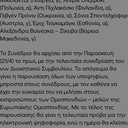
(Πολωνία, α), Άντι Πιχλακόσκι (Φινλανδία, α),
Γεβγέν Πρόνιν (Ουκρανία, α), Σόνια Σπεντελχόφερ
(Αυστρία, γ), Έριχ Τεϊγκαμάγκι (Εσθονία, α),
Αλεξάνδρα Βοϊνέσκα – Ζίκοβα (Βόρεια
Μακεδονία, γ).
Το Συνέδριο θα αρχίσει από την Παρασκευή
(21/4) το πρωί, με την τελευταία συνεδρίαση του
νυν Διοικητικού Συμβουλίου. Το απόγευμα θα
γίνει η παρουσίαση όλων των υποψηφίων,
μπροστά στους συνέδρους, με τον καθένα να
έχει την ευκαιρία του να μιλήσει στους
εκπροσώπους των Ομοσπονδιών – μελών της
Ευρωπαϊκής Ομοσπονδίας. Με το τέλος της
παρουσίασης θα γίνει η τελευταία πρόβα για την
ηλεκτρονική ψηφοφορία, ενώ η ημέρα θα κλείσει