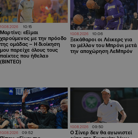
10:15
10.08.2026
Μαρτίνς: «Είμαι
10:06
10.08.2026
χαρούμενος με την πρόοδο
Ξεκάθαροι οι Λέικερς για
της ομάδας – Η διοίκηση
το μέλλον του Μπρόνι μετά
μου παρείχε όλους τους
την αποχώρηση ΛεΜπρόν
παίκτες που ήθελα»
(ΒΙΝΤΕΟ)
09:50
10.08.2026
Ο Σίνερ δεν θα αγωνιστεί
09:52
10.08.2026