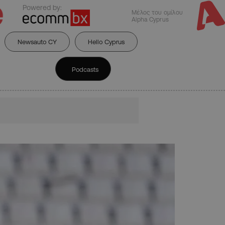
Powered by:
Μέλος του ομίλου
Alpha Cyprus
Newsauto CY
Hello Cyprus
Podcasts