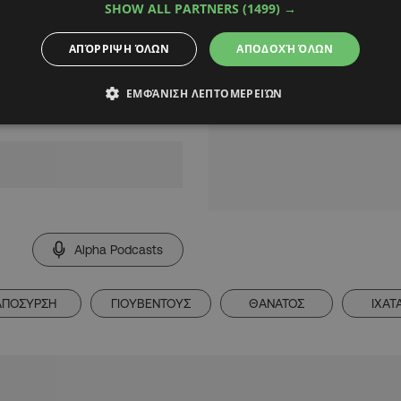
 να ξεπεράσει μέχρι
SHOW ALL PARTNERS
(1499) →
ΑΠΌΡΡΙΨΗ ΌΛΩΝ
ΑΠΟΔΟΧΉ ΌΛΩΝ
έχουν σχολιάσει το
ΕΜΦΆΝΙΣΗ ΛΕΠΤΟΜΕΡΕΙΏΝ
όμα και σήμερα.
Alpha Podcasts
ΑΠΟΣΥΡΣΗ
ΓΙΟΥΒΕΝΤΟΥΣ
ΘΑΝΑΤΟΣ
ΙΧΑΤ