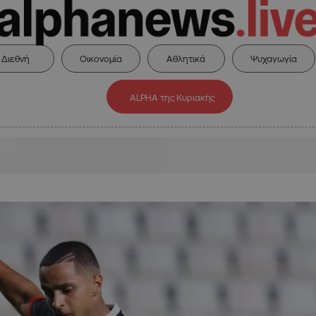
Διεθνή
Οικονομία
Αθλητικά
Ψυχαγωγία
ALPHA της Κυριακής