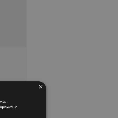
×
στών.
 σύμφωνα με