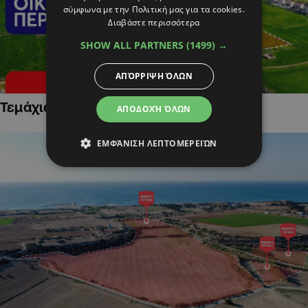
σύμφωνα με την Πολιτική μας για τα cookies.
Διαβάστε περισσότερα
SHOW ALL PARTNERS
(1499) →
ΑΠΌΡΡΙΨΗ ΌΛΩΝ
Τεμάχια Γης σε Οικιστικές Περιοχές
ΑΠΟΔΟΧΉ ΌΛΩΝ
ΕΜΦΆΝΙΣΗ ΛΕΠΤΟΜΕΡΕΙΏΝ