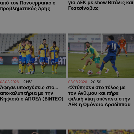
για ΑΕΚ με show Βιτάλις και
από τον Πανσερραϊκό ο
Γκατσίνοβιτς
προβληματικός Άρης
21:53
20:59
08.08.2026
08.08.2026
Άφησε υποσχέσεις στα…
«Χτύπησε» στο τέλος με
αποκαλυπτήρια με την
τον Ανθίμου και πήρε
Κηφισιά ο ΑΠΟΕΛ (ΒΙΝΤΕΟ)
φιλική νίκη απέναντι στην
ΑΕΚ η Ομόνοια Αραδίππου