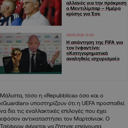
αλλαγές για την πρόκριση
ο Μεντιλίμπαρ – Ημέρα
κρίσης για Έσε
08.08.2026 10:33
Η απάντηση της FIFA για
τον Ινφαντίνο:
«Κατηγορηματικά
αναληθείς ισχυρισμοί»
Μάλιστα, τόσο η «Repubblica» όσο και ο
«Guardian» υποστηρίζουν ότι η UEFA προσπαθεί
να δει τις εναλλακτικές επιλογές που έχει
εφόσον αντικαταστήσει τον Μαρτσίνιακ. Ο
Τσέφεριν φέρεται να ζήτησε επείγουσα