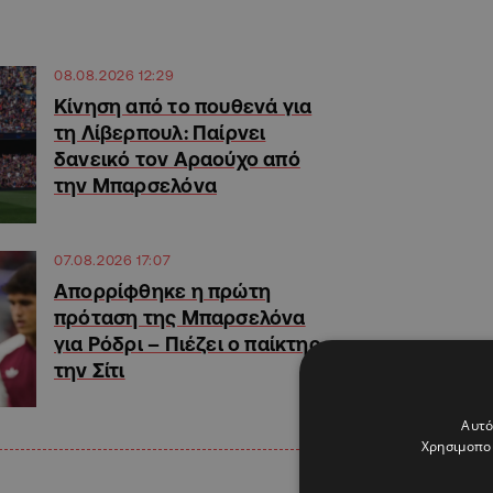
08.08.2026 12:29
Kίνηση από το πουθενά για
τη Λίβερπουλ: Παίρνει
δανεικό τον Αραούχο από
την Μπαρσελόνα
07.08.2026 17:07
Απορρίφθηκε η πρώτη
πρόταση της Μπαρσελόνα
για Ρόδρι – Πιέζει ο παίκτης
την Σίτι
Αυτό
Χρησιμοποι