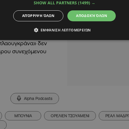
SHOW ALL PARTNERS
(1499) →
έρδε, η εντολή των
βδομάδα από την
ΑΠΌΡΡΙΨΗ ΌΛΩΝ
ΑΠΟΔΟΧΉ ΌΛΩΝ
ει από το Clasico
με
ΕΜΦΆΝΙΣΗ ΛΕΠΤΟΜΕΡΕΙΏΝ
πλαουγκράνα» δεν
τερου συνεχόμενου
Alpha Podcasts
ΜΠΟΥΝΙΑ
ΟΡΕΛΙΕΝ ΤΣΟΥΑΜΕΝΙ
ΡΕΑΛ ΜΑΔΡΙ