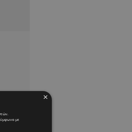
×
στών.
 σύμφωνα με