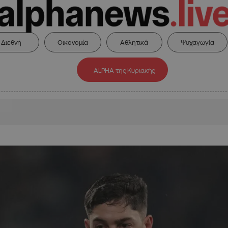
Διεθνή
Οικονομία
Αθλητικά
Ψυχαγωγία
ALPHA της Κυριακής