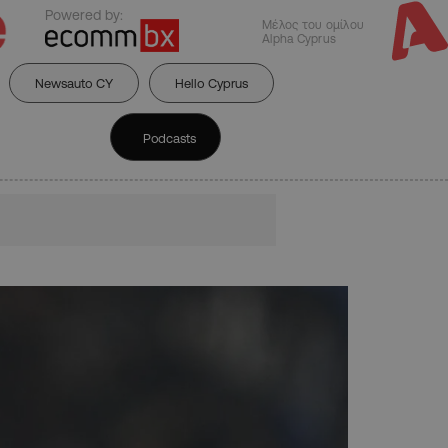
Powered by:
Μέλος του ομίλου
Alpha Cyprus
Newsauto CY
Hello Cyprus
Podcasts