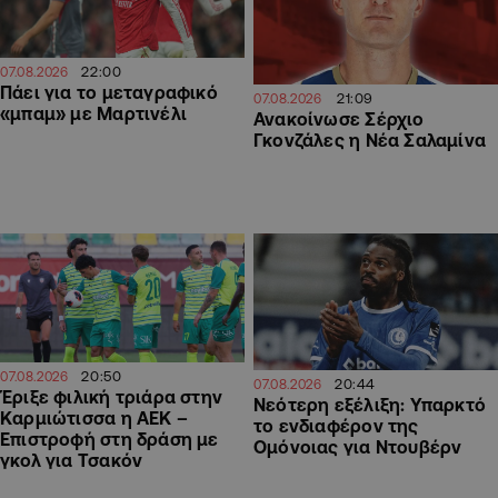
22:00
07.08.2026
Πάει για το μεταγραφικό
21:09
07.08.2026
«μπαμ» με Μαρτινέλι
Ανακοίνωσε Σέρχιο
Γκονζάλες η Νέα Σαλαμίνα
20:50
07.08.2026
20:44
07.08.2026
Έριξε φιλική τριάρα στην
Νεότερη εξέλιξη: Υπαρκτό
Καρμιώτισσα η ΑΕΚ –
το ενδιαφέρον της
Επιστροφή στη δράση με
Ομόνοιας για Ντουβέρν
γκολ για Τσακόν