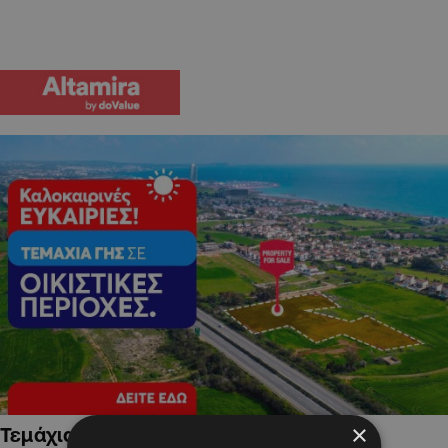
×
Τεμάχια Γης σε Οικιστικές Περιοχές