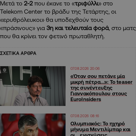
Μετά το
2-2
που έκανε το «
τριφύλλι
» στο
Telekom Center το βράδυ της Τετάρτης, οι
«ερυθρόλευκοι» θα υποδεχθούν τους
«πράσινους» για
3η και τελευταία φορά
, στο ματς
που θα κρίνει τον φετινό πρωταθλητή.
ΣΧΕΤΙΚΑ ΑΡΘΡΑ
07.08.2026 20:06
«Όταν σου πετάνε μία
μικρή πέτρα…»: Το teaser
της συνέντευξης
Γιαννακόπουλου στους
EuroInsiders
07.08.2026 08:16
Ολυμπιακός: Το ηχηρό
μήνυμα Μεντιλίμπαρ και
οι… ενισχύσεις