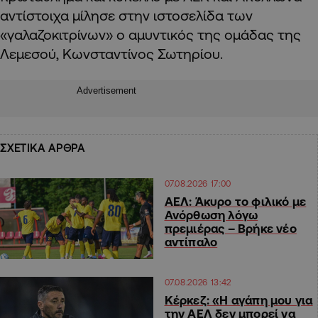
αντίστοιχα μίλησε στην ιστοσελίδα των
«γαλαζοκιτρίνων» ο αμυντικός της ομάδας της
Λεμεσού, Κωνσταντίνος Σωτηρίου.
Advertisement
ΣΧΕΤΙΚΑ ΑΡΘΡΑ
07.08.2026 17:00
ΑΕΛ: Άκυρο το φιλικό με
Ανόρθωση λόγω
πρεμιέρας – Βρήκε νέο
αντίπαλο
07.08.2026 13:42
Κέρκεζ: «Η αγάπη μου για
την ΑΕΛ δεν μπορεί να