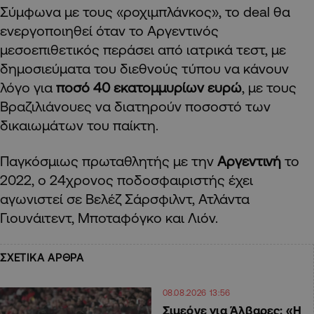
Σύμφωνα με τους «ροχιμπλάνκος», το deal θα
ενεργοποιηθεί όταν το Αργεντινός
μεσοεπιθετικός περάσει από ιατρικά τεστ, με
δημοσιεύματα του διεθνούς τύπου να κάνουν
λόγο για
ποσό 40 εκατομμυρίων ευρώ
, με τους
Βραζιλιάνουες να διατηρούν ποσοστό των
δικαιωμάτων του παίκτη.
Παγκόσμιως πρωταθλητής με την
Αργεντινή
το
2022, ο 24χρονος ποδοσφαιριστής έχει
αγωνιστεί σε Βελέζ Σάρσφιλντ, Ατλάντα
Γιουνάιτεντ, Μποταφόγκο και Λιόν.
ΣΧΕΤΙΚΑ ΑΡΘΡΑ
08.08.2026 13:56
Σιμεόνε για Άλβαρες: «Η