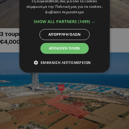
τη συγκατάθεσή σας για όλα τα cookies
σύμφωνα με την Πολιτική μας για τα cookies.
Διαβάστε περισσότερα
SHOW ALL PARTNERS
(1499) →
3 τουριστικά χωράφια στην Αλαμινό,
ΑΠΌΡΡΙΨΗ ΌΛΩΝ
€4,000,000
ΑΠΟΔΟΧΉ ΌΛΩΝ
ΕΜΦΆΝΙΣΗ ΛΕΠΤΟΜΕΡΕΙΏΝ