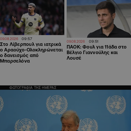
09:57
09.08.2026
09:51
09.08.2026
Στο Λίβερπουλ για ιατρικά
ΠΑΟΚ: Φουλ για 11άδα στο
ο Αραούχο-Ολοκληρώνεται
Βέλγιο Γιαννούλης και
ο δανεισμός από
Λουσέ
Μπαρσελόνα
ΦΩΤΟΓΡΑΦΙΑ ΤΗΣ ΗΜΕΡΑΣ