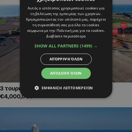
Αυτός ο ιστότοπος χρησιμοποιεί cookies για
τη βελτίωση της εμπειρίας των χρηστών.
Χρησιμοποιώντας τον ιστότοπό μας, παρέχετε
τη συγκατάθεσή σας για όλα τα cookies
σύμφωνα με την Πολιτική μας για τα cookies.
Διαβάστε περισσότερα
SHOW ALL PARTNERS
(1499) →
ΑΠΌΡΡΙΨΗ ΌΛΩΝ
ΑΠΟΔΟΧΉ ΌΛΩΝ
3 τουριστικά χωράφια στην Αλαμινό,
ΕΜΦΆΝΙΣΗ ΛΕΠΤΟΜΕΡΕΙΏΝ
€4,000,000