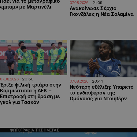
Πάει για το μεταγραφικό
21:09
07.08.2026
«μπαμ» με Μαρτινέλι
Ανακοίνωσε Σέρχιο
Γκονζάλες η Νέα Σαλαμίνα
20:50
07.08.2026
20:44
07.08.2026
Έριξε φιλική τριάρα στην
Νεότερη εξέλιξη: Υπαρκτό
Καρμιώτισσα η ΑΕΚ –
το ενδιαφέρον της
Επιστροφή στη δράση με
Ομόνοιας για Ντουβέρν
γκολ για Τσακόν
ΦΩΤΟΓΡΑΦΙΑ ΤΗΣ ΗΜΕΡΑΣ