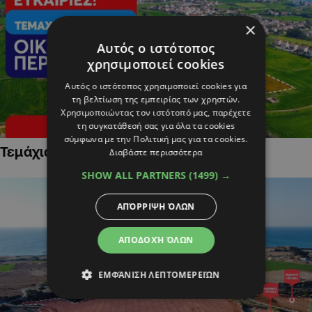
×
Αυτός ο ιστότοπος
χρησιμοποιεί cookies
Αυτός ο ιστότοπος χρησιμοποιεί cookies για
τη βελτίωση της εμπειρίας των χρηστών.
Χρησιμοποιώντας τον ιστότοπό μας, παρέχετε
τη συγκατάθεσή σας για όλα τα cookies
σύμφωνα με την Πολιτική μας για τα cookies.
Τεμάχια Γης σε Οικιστικές Περιοχές
Διαβάστε περισσότερα
SHOW ALL PARTNERS
(1499) →
ΑΠΌΡΡΙΨΗ ΌΛΩΝ
ΑΠΟΔΟΧΉ ΌΛΩΝ
ΕΜΦΆΝΙΣΗ ΛΕΠΤΟΜΕΡΕΙΏΝ