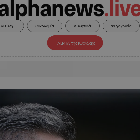
Διεθνή
Οικονομία
Αθλητικά
Ψυχαγωγία
ALPHA της Κυριακής