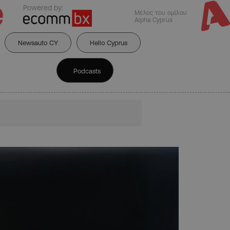
Powered by:
Μέλος του ομίλου
Alpha Cyprus
Newsauto CY
Hello Cyprus
Podcasts