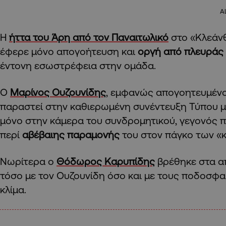
A
Η
ήττα του Άρη από τον Παναιτωλικό
στο «Κλεάνθ
έφερε μόνο απογοήτευση και
οργή από πλευράς
έντονη εσωστρέφεια στην ομάδα.
Ο
Μαρίνος Ουζουνίδης
, εμφανώς απογοητευμένο
παραστεί στην καθιερωμένη συνέντευξη Τύπου μ
μόνο στην κάμερα του συνδρομητικού, γεγονός π
περί
αβέβαιης παραμονής
του στον πάγκο των «κ
Νωρίτερα ο
Θόδωρος Καρυπίδης
βρέθηκε στα α
τόσο με τον Ουζουνίδη όσο και με τους ποδοσφα
κλίμα.