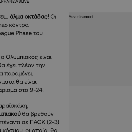
LPHANEWSLIVE
νει… άλμα οκτάδας!
Οι
na» κόντρα
League Phase του
 ο Ολυμπιακός είναι
θα έχει πλέον την
α παραμένει,
ματα θα είναι
άρισμα στο 9-24.
Καραϊσκάκη,
υμπιακού
θα βρεθούν
απέναντι σε ΠΑΟΚ (2-3)
 κόσμου, οι οποίοι θα