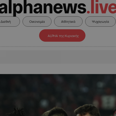
Διεθνή
Οικονομία
Αθλητικά
Ψυχαγωγία
ALPHA της Κυριακής