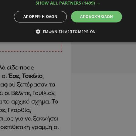
SHOW ALL PARTNERS
(1499) →
ΑΠΌΡΡΙΨΗ ΌΛΩΝ
ΑΠΟΔΟΧΉ ΌΛΩΝ
ΕΜΦΆΝΙΣΗ ΛΕΠΤΟΜΕΡΕΙΏΝ
λλά είδε προς
 οι
Έσε, Τσικίνιο
,
, αφού ξεπέρασαν τα
οι Βέλντε, Γουίλιαν,
α το αρχικό σχήμα. Το
ε, Γκαρθία,
ιμος για να ξεκινήσει
σοεπιθετική γραμμή οι