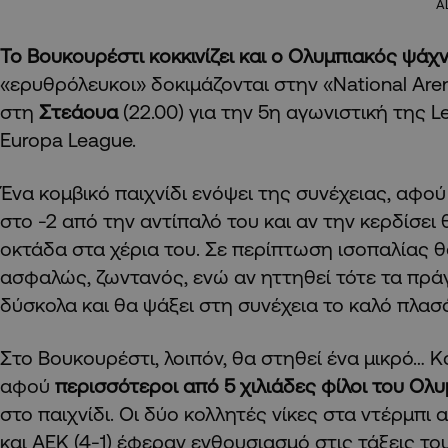
A
Το Βουκουρέστι κοκκινίζει και ο Ολυμπιακός ψάχ
«ερυθρόλευκοι» δοκιμάζονται στην «National Are
στη
Στεάουα
(22.00) για την 5η αγωνιστική της 
Europa League.
Ένα κομβικό παιχνίδι ενόψει της συνέχειας, αφού
στο -2 από την αντίπαλό του και αν την κερδίσει 
οκτάδα στα χέρια του. Σε περίπτωση ισοπαλίας θ
ασφαλώς, ζωντανός, ενώ αν ηττηθεί τότε τα πράγ
δύσκολα και θα ψάξει στη συνέχεια το καλό πλασ
Στο Βουκουρέστι, λοιπόν, θα στηθεί ένα μικρό… 
αφού
περισσότεροι από 5 χιλιάδες φίλοι του Ολ
στο παιχνίδι. Οι δύο κολλητές νίκες στα ντέρμπι 
και ΑΕΚ (4-1) έφεραν ενθουσιασμό στις τάξεις του