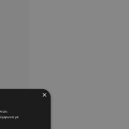
×
στών.
 σύμφωνα με