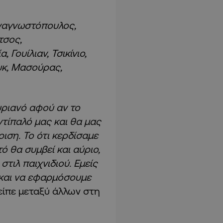
ναγνωστόπουλος,
τσος,
 Γουίλιαν, Τσικίνιο,
ουκ, Μασούρας,
αυριανό αφού αν το
τίπαλό μας και θα μας
ριση. Το ότι κερδίσαμε
ό θα συμβεί και αύριο,
στιλ παιχνιδιού. Εμείς
 και να εφαρμόσουμε
 είπε μεταξύ άλλων στη