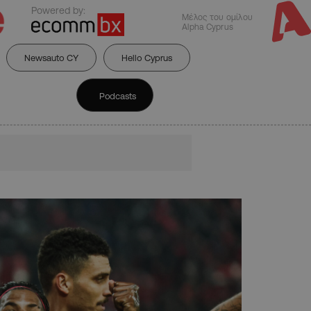
Powered by:
Μέλος του ομίλου
Alpha Cyprus
Newsauto CY
Hello Cyprus
Podcasts