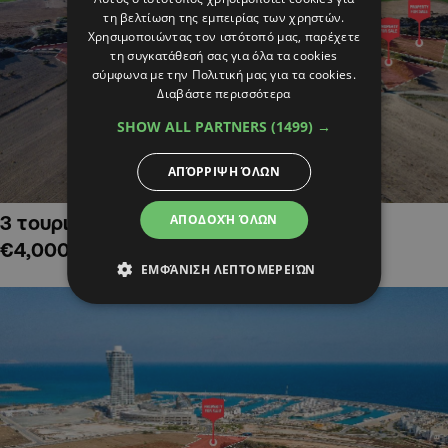
τη βελτίωση της εμπειρίας των χρηστών.
Χρησιμοποιώντας τον ιστότοπό μας, παρέχετε
τη συγκατάθεσή σας για όλα τα cookies
σύμφωνα με την Πολιτική μας για τα cookies.
Διαβάστε περισσότερα
SHOW ALL PARTNERS
(1499) →
ΑΠΌΡΡΙΨΗ ΌΛΩΝ
ΑΠΟΔΟΧΉ ΌΛΩΝ
3 τουριστικά χωράφια στην Αλαμινό,
€4,000,000
ΕΜΦΆΝΙΣΗ ΛΕΠΤΟΜΕΡΕΙΏΝ