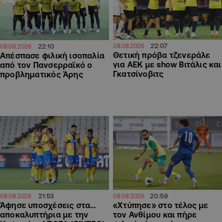
22:07
22:10
08.08.2026
08.08.2026
Θετική πρόβα τζενεράλε
Απέσπασε φιλική ισοπαλία
για ΑΕΚ με show Βιτάλις και
από τον Πανσερραϊκό ο
Γκατσίνοβιτς
προβληματικός Άρης
21:53
20:59
08.08.2026
08.08.2026
Άφησε υποσχέσεις στα…
«Χτύπησε» στο τέλος με
αποκαλυπτήρια με την
τον Ανθίμου και πήρε