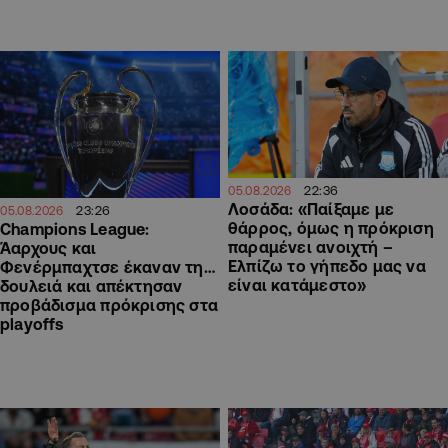
22:36
05.08.2026
Λοσάδα: «Παίξαμε με
23:26
05.08.2026
θάρρος, όμως η πρόκριση
Champions League:
παραμένει ανοιχτή –
Άαρχους και
Ελπίζω το γήπεδο μας να
Φενέρμπαχτσε έκαναν τη…
είναι κατάμεστο»
δουλειά και απέκτησαν
προβάδισμα πρόκρισης στα
playoffs