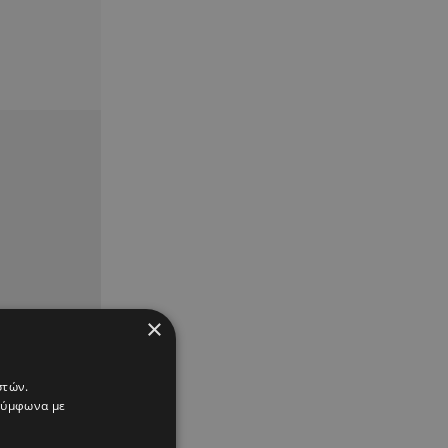
×
στών.
 σύμφωνα με