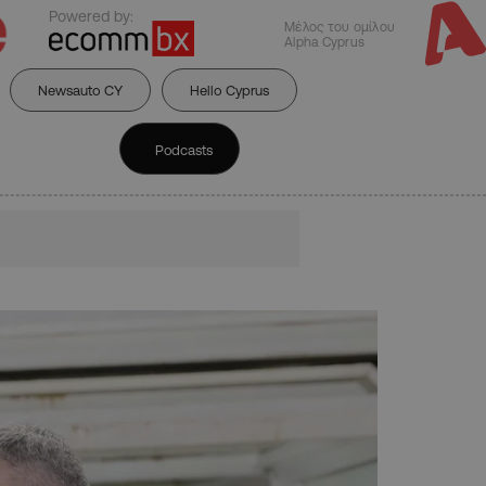
Powered by:
Μέλος του ομίλου
Alpha Cyprus
Newsauto CY
Hello Cyprus
Podcasts