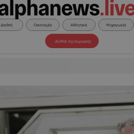
Διεθνή
Οικονομία
Αθλητικά
Ψυχαγωγία
ALPHA της Κυριακής