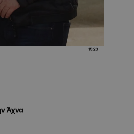
15:23
ην Άχνα