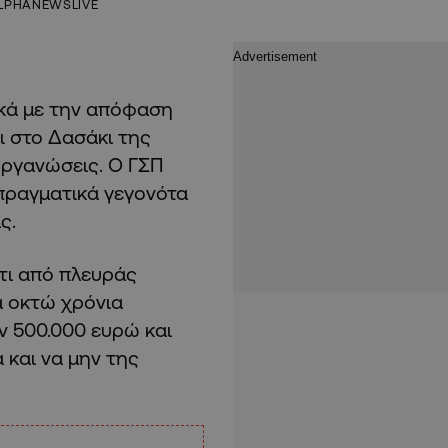
LPHANEWSLIVE
κά με την απόφαση
ι στο Δασάκι της
οργανώσεις. Ο ΓΣΠ
πραγματικά γεγονότα
ς.
τι από πλευράς
α οκτώ χρόνια
 500.000 ευρώ και
 και να μην της