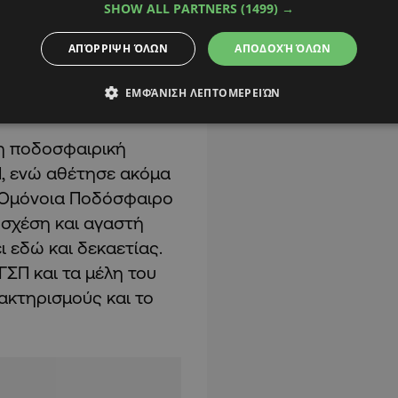
SHOW ALL PARTNERS
(1499) →
ί από το ΓΣΠ για να
ποιήσουμε τα
ΑΠΌΡΡΙΨΗ ΌΛΩΝ
ΑΠΟΔΟΧΉ ΌΛΩΝ
 τα μέλη του ΓΣΠ να
ΕΜΦΆΝΙΣΗ ΛΕΠΤΟΜΕΡΕΙΏΝ
η ποδοσφαιρική
Π, ενώ αθέτησε ακόμα
ς Ομόνοια Ποδόσφαιρο
 σχέση και αγαστή
 εδώ και δεκαετίας.
ΓΣΠ και τα μέλη του
ακτηρισμούς και το