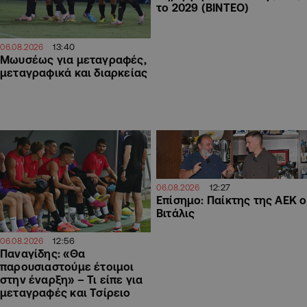
το 2029 (ΒΙΝΤΕΟ)
13:40
06.08.2026
Μωυσέως για μεταγραφές,
μεταγραφικά και διαρκείας
12:27
06.08.2026
Επίσημο: Παίκτης της ΑΕΚ ο
Βιτάλις
12:56
06.08.2026
Παναγίδης: «Θα
παρουσιαστούμε έτοιμοι
στην έναρξη» – Τι είπε για
μεταγραφές και Τσίρειο