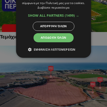
σύμφωνα με την Πολιτική μας για τα cookies.
Διαβάστε περισσότερα
SHOW ALL PARTNERS
(1499) →
ΑΠΌΡΡΙΨΗ ΌΛΩΝ
Τεμάχια Γης σε Οικιστικές Περιοχές
ΑΠΟΔΟΧΉ ΌΛΩΝ
ΕΜΦΆΝΙΣΗ ΛΕΠΤΟΜΕΡΕΙΏΝ