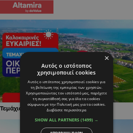
×
Αυτός ο ιστότοπος
χρησιμοποιεί cookies
Αυτός ο ιστότοπος χρησιμοποιεί cookies για
τη βελτίωση της εμπειρίας των χρηστών.
Χρησιμοποιώντας τον ιστότοπό μας, παρέχετε
τη συγκατάθεσή σας για όλα τα cookies
σύμφωνα με την Πολιτική μας για τα cookies.
Τεμάχια Γης σε Οικιστικές Περιοχές
Διαβάστε περισσότερα
SHOW ALL PARTNERS
(1499) →