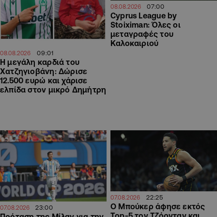
07:00
08.08.2026
Cyprus League by
Stoiximan: Όλες οι
μεταγραφές του
Καλοκαιριού
09:01
08.08.2026
Η μεγάλη καρδιά του
Χατζηγιοβάνη: Δώρισε
12.500 ευρώ και χάρισε
ελπίδα στον μικρό Δημήτρη
22:25
07.08.2026
Ο Μπούκερ άφησε εκτός
23:00
07.08.2026
Top-5 τον Τζόρνταν και
Πρόταση της Μίλαν για την