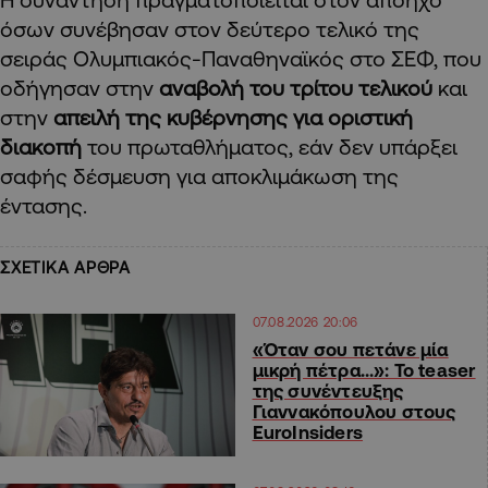
όσων συνέβησαν στον δεύτερο τελικό της
σειράς Ολυμπιακός-Παναθηναϊκός στο ΣΕΦ, που
οδήγησαν στην
αναβολή του τρίτου τελικού
και
στην
απειλή της κυβέρνησης για οριστική
διακοπή
του πρωταθλήματος, εάν δεν υπάρξει
σαφής δέσμευση για αποκλιμάκωση της
έντασης.
ΣΧΕΤΙΚΑ ΑΡΘΡΑ
07.08.2026 20:06
«Όταν σου πετάνε μία
μικρή πέτρα…»: Το teaser
της συνέντευξης
Γιαννακόπουλου στους
EuroInsiders