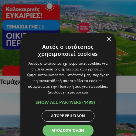
×
Αυτός ο ιστότοπος
χρησιμοποιεί cookies
Αυτός ο ιστότοπος χρησιμοποιεί cookies για
τη βελτίωση της εμπειρίας των χρηστών.
Χρησιμοποιώντας τον ιστότοπό μας, παρέχετε
τη συγκατάθεσή σας για όλα τα cookies
Τεμάχια Γης σε Οικιστικές Περιοχές
σύμφωνα με την Πολιτική μας για τα cookies.
Διαβάστε περισσότερα
SHOW ALL PARTNERS
(1499) →
ΑΠΌΡΡΙΨΗ ΌΛΩΝ
ΑΠΟΔΟΧΉ ΌΛΩΝ