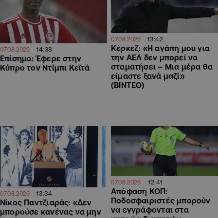
13:42
07.08.2026
Κέρκεζ: «Η αγάπη μου για
14:38
07.08.2026
την ΑΕΛ δεν μπορεί να
Επίσημο: Έφερε στην
σταματήσει – Μια μέρα θα
Κύπρο τον Ντίμπι Κεϊτά
είμαστε ξανά μαζί»
(ΒΙΝΤΕΟ)
12:41
07.08.2026
Απόφαση ΚΟΠ:
13:34
07.08.2026
Ποδοσφαιριστές μπορούν
Νίκος Παντζιαράς: «Δεν
να εγγράφονται στα
μπορούσε κανένας να μην