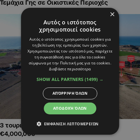
Τεμάχια Γης σε Οικιστικές Περιοχές
×
Αυτός ο ιστότοπος
χρησιμοποιεί cookies
Αυτός ο ιστότοπος χρησιμοποιεί cookies για
τη βελτίωση της εμπειρίας των χρηστών.
Χρησιμοποιώντας τον ιστότοπό μας, παρέχετε
τη συγκατάθεσή σας για όλα τα cookies
σύμφωνα με την Πολιτική μας για τα cookies.
Διαβάστε περισσότερα
SHOW ALL PARTNERS
(1499) →
ΑΠΌΡΡΙΨΗ ΌΛΩΝ
ΑΠΟΔΟΧΉ ΌΛΩΝ
ΕΜΦΆΝΙΣΗ ΛΕΠΤΟΜΕΡΕΙΏΝ
3 τουριστικά χωράφια στην Αλαμινό,
€4,000,000