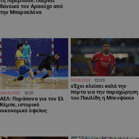
τη Λίβερπουλ: Παίρνει
δανεικό τον Αραούχο από
την Μπαρσελόνα
12:03
08.08.2026
«Έχει κλείσει καλά την
πόρτα για την παραχώρηση
12:21
08.08.2026
του Παυλίδη η Μπενφίκα»
ΑΕΛ: Παράπονα για τον Ελ
Κέμπε, ιστορικό
οικονομικό όφελος