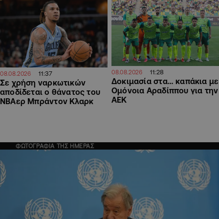
11:28
08.08.2026
11:37
08.08.2026
Δοκιμασία στα… καπάκια με
Σε χρήση ναρκωτικών
Ομόνοια Αραδίππου για την
αποδίδεται ο θάνατος του
ΑΕΚ
ΝΒΑερ Μπράντον Κλαρκ
ΦΩΤΟΓΡΑΦΙΑ ΤΗΣ ΗΜΕΡΑΣ