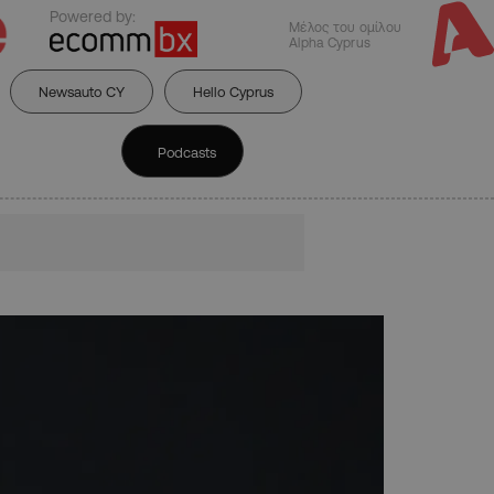
Powered by:
Μέλος του ομίλου
Alpha Cyprus
Newsauto CY
Hello Cyprus
Podcasts