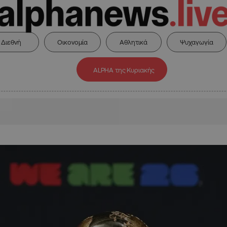
Διεθνή
Οικονομία
Αθλητικά
Ψυχαγωγία
ALPHA της Κυριακής