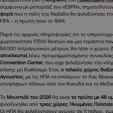
σύμφωνα με ρεπορτάζ του «ESPN», σηματοδοτώ
φορά
που η πόλη της Νεβάδα θα φιλοξενήσει την
FIFA – η πρώτη ήταν το 1994.
Παρά τις αρχικές πληροφορίες ότι το υπερσύγχρ
χωρητικότητα 17.500 θεατών και μια τεράστια π
54.000 τετραγωνικών μέτρων, θα ήταν ο χώρος 
αποκλειστεί
λόγω προγραμματισμένης συναυλίας
Convention Center
, που είχε φιλοξενήσει την κλή
επίσης μη διαθέσιμο. Έτσι,
ο τελικός χώρος διεξ
άγνωστος
, με τις ΗΠΑ να επιλέγουν το Λας Βέγκα
υποψήφιων πόλεων από τον Καναδά και το Μεξικ
Το
Μουντιάλ του 2026
θα είναι
το πρώτο με 48 ο
φιλοξενηθεί από
τρεις χώρες
:
Ηνωμένες Πολιτείε
Οι ΗΠΑ θα φιλοξενήσουν αγώνες σε 11 πόλεις, χω