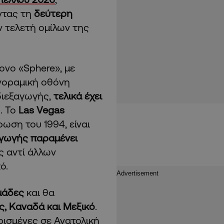
ντας τη
δεύτερη
 τελετή ομίλων της
ονο «Sphere», με
ανοραμική οθόνη
διεξαγωγής,
τελικά έχει
. Το
Las Vegas
ρωση του 1994, είναι
αγωγής παραμένει
ς αντί άλλων
ό.
μάδες
και θα
ς, Καναδά και Μεξικό
.
ρισμένες σε Ανατολική