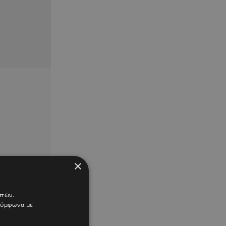
×
στών.
 σύμφωνα με