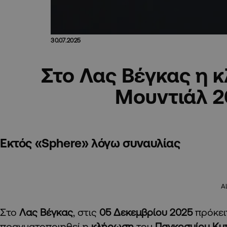
30.07.2025
Στο Λας Βέγκας η 
Μουντιάλ 
Εκτός «Sphere» λόγω συναυλίας
A
Στο
Λας Βέγκας
, στις
05 Δεκεμβρίου 2025
πρόκει
πραγματοποιηθεί η
κλήρωση
του
Παγκοσμίου Κυ