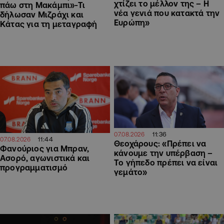
χτίζει το μέλλον της – Η
πάω στη Μακάμπι»-Τι
νέα γενιά που κατακτά την
δήλωσαν Μιζράχι και
Ευρώπη»
Κάτας για τη μεταγραφή
11:36
07.08.2026
11:44
07.08.2026
Θεοχάρους: «Πρέπει να
Φανούριος για Μπραν,
κάνουμε την υπέρβαση –
Ασορό, αγωνιστικά και
Το γήπεδο πρέπει να είναι
προγραμματισμό
γεμάτο»