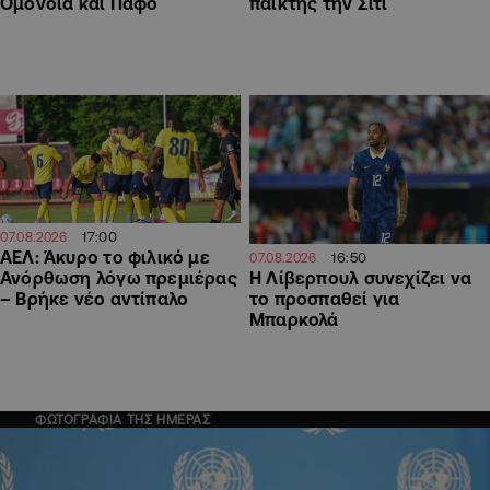
Ομόνοια και Πάφο
παίκτης την Σίτι
17:00
07.08.2026
ΑΕΛ: Άκυρο το φιλικό με
16:50
07.08.2026
Η Λίβερπουλ συνεχίζει να
Ανόρθωση λόγω πρεμιέρας
το προσπαθεί για
– Βρήκε νέο αντίπαλο
Μπαρκολά
ΦΩΤΟΓΡΑΦΙΑ ΤΗΣ ΗΜΕΡΑΣ