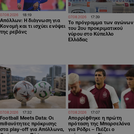
18:19
07.08.2026
17:39
07.08.2026
Απόλλων: Η διάγνωση για
Το πρόγραμμα των αγώνων
Κονομή και τι ισχύει ενόψει
του 2ου προκριματικού
της ρεβάνς
γύρου στο Κύπελλο
Ελλάδας
17:32
17:07
07.08.2026
07.08.2026
Football Meets Data: Οι
Απορρίφθηκε η πρώτη
πιθανότητες πρόκρισης
πρόταση της Μπαρσελόνα
στα play-off για Απόλλωνα,
για Ρόδρι – Πιέζει ο