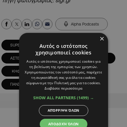
*πηγή φωτογραφίας: slgr.gr
Alpha Podcasts
×
Αυτός ο ιστότοπος
SUPER LEAGUE
ΑΕ ΛΑΡΙΣΑ
χρησιμοποιεί cookies
ΑΣΤΕΡΑΣ ΤΡΙΠΟΛΗΣ
ΑΤΡΟΜΗΤΟΣ ΑΘΗΝΩΝ
Αυτός ο ιστότοπος χρησιμοποιεί cookies για
τη βελτίωση της εμπειρίας των χρηστών.
ΚΗΦΙΣΙΑ
ΠΑΝΑΙΤΩΛΙΚΟΣ
Χρησιμοποιώντας τον ιστότοπό μας, παρέχετε
τη συγκατάθεσή σας για όλα τα cookies
σύμφωνα με την Πολιτική μας για τα cookies.
ΠΑΝΣΕΡΡΑΙΚΟΣ
Διαβάστε περισσότερα
SHOW ALL PARTNERS
(1499) →
Advertisement
ΑΠΌΡΡΙΨΗ ΌΛΩΝ
ΑΠΟΔΟΧΉ ΌΛΩΝ