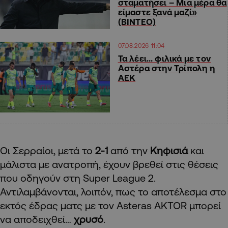
σταματήσει – Μια μέρα θα
είμαστε ξανά μαζί»
(ΒΙΝΤΕΟ)
07.08.2026 11:04
Τα λέει… φιλικά με τον
Αστέρα στην Τρίπολη η
ΑΕΚ
Οι Σερραίοι, μετά το
2-1
από την
Κηφισιά
και
μάλιστα με ανατροπή, έχουν βρεθεί στις θέσεις
που οδηγούν στη Super League 2.
Αντιλαμβάνονται, λοιπόν, πως το αποτέλεσμα στο
εκτός έδρας ματς με τον Asteras AKTOR μπορεί
να αποδειχθεί…
χρυσό
.