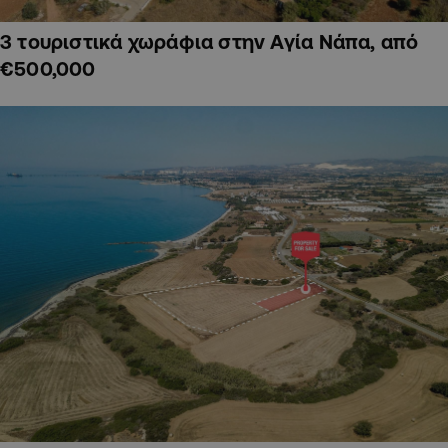
3 τουριστικά χωράφια στην Αγία Νάπα, από
€500,000