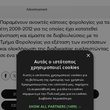
Advertisement
Παραμένουν ανοικτές κάποιες φορολογίες για τα
έτη 2009-2012 για τις οποίες έχει κατατεθεί
ένσταση και είμαστε σε διαβουλεύσεις με το
Τμήμα Φορολογίας για εξέταση των ενστάσεων
και ολοκλήρωση της διαδικασίας ευελπιστώντας
×
σε ένα πολύ θετικό αποτέλεσμα».
Αυτός ο ιστότοπος
χρησιμοποιεί cookies
Αυτός ο ιστότοπος χρησιμοποιεί cookies για
Alpha Podcasts
τη βελτίωση της εμπειρίας των χρηστών.
Χρησιμοποιώντας τον ιστότοπό μας, παρέχετε
τη συγκατάθεσή σας για όλα τα cookies
σύμφωνα με την Πολιτική μας για τα cookies.
2019
ΑΠΟΕΛ
ΕΞΟΔΑ
Διαβάστε περισσότερα
ΕΣΟΔΑ
ΟΙΚΟΝΟΜΙΚΑ
SHOW ALL PARTNERS
(1499) →