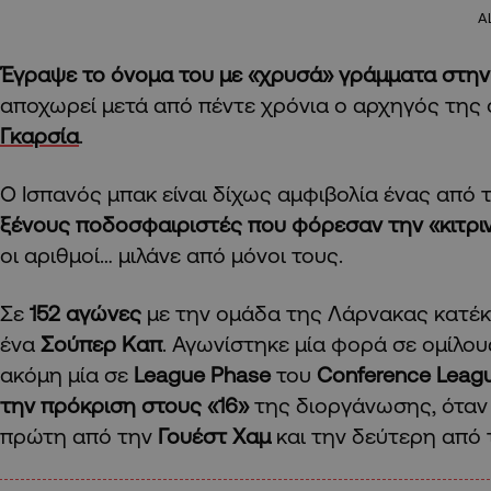
A
Έγραψε το όνομα του με «χρυσά» γράμματα στην 
αποχωρεί μετά από πέντε χρόνια ο αρχηγός της
Γκαρσία
.
Ο Ισπανός μπακ είναι δίχως αμφιβολία ένας από
ξένους ποδοσφαιριστές που φόρεσαν την «κιτρι
οι αριθμοί… μιλάνε από μόνοι τους.
Σε
152 αγώνες
με την ομάδα της Λάρνακας κατέ
ένα
Σούπερ Καπ
. Αγωνίστηκε μία φορά σε ομίλο
ακόμη μία σε
League Phase
του
Conference Leag
την πρόκριση στους «16»
της διοργάνωσης, όταν
πρώτη από την
Γουέστ Χαμ
και την δεύτερη από