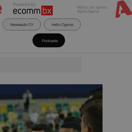
Powered by:
Μέλος του ομίλου
Alpha Cyprus
Newsauto CY
Hello Cyprus
Podcasts