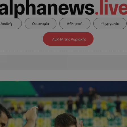
Διεθνή
Οικονομία
Αθλητικά
Ψυχαγωγία
ALPHA της Κυριακής