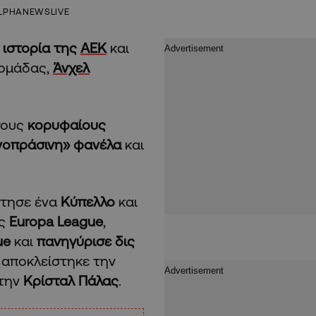
LPHANEWSLIVE
ιστορία της
ΑΕΚ
και
 ομάδας,
Άνχελ
 τους
κορυφαίους
νοπράσινη» φανέλα
και
κτησε ένα
Κύπελλο
και
υς
Europa League
,
ue
και
πανηγύρισε δις
 αποκλείστηκε την
 την
Κρίσταλ Πάλας
.