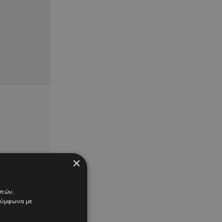
×
στών.
 σύμφωνα με