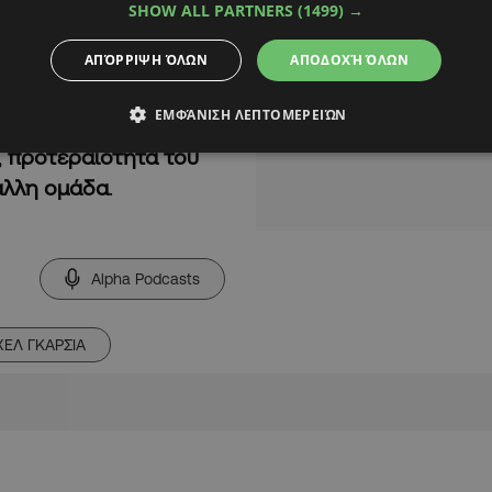
τικός ήταν και στο
SHOW ALL PARTNERS
(1499) →
νολικά
10 γκολ
και
ΑΠΌΡΡΙΨΗ ΌΛΩΝ
ΑΠΟΔΟΧΉ ΌΛΩΝ
ΕΜΦΆΝΙΣΗ ΛΕΠΤΟΜΕΡΕΙΏΝ
ταία του εμφάνιση στα
,
προτεραιότητα του
 άλλη ομάδα
.
Alpha Podcasts
ΧΕΛ ΓΚΑΡΣΙΑ