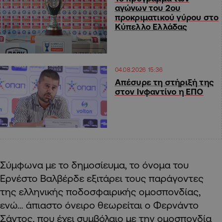
αγώνων του 2ου
προκριματικού γύρου στο
Κύπελλο Ελλάδας
04.08.2026 15:36
Απέσυρε τη στήριξή της
στον Ινφαντίνο η ΕΠΟ
Σύμφωνα με το δημοσίευμα, το όνομα του
Ερνέστο Βαλβέρδε εξιτάρει τους παράγοντες
της ελληνικής ποδοσφαιρικής ομοσπονδίας,
ενώ… άπιαστο όνειρο θεωρείται ο Φερνάντο
Σάντος, που έχει συμβόλαιο με την ομοσπονδία