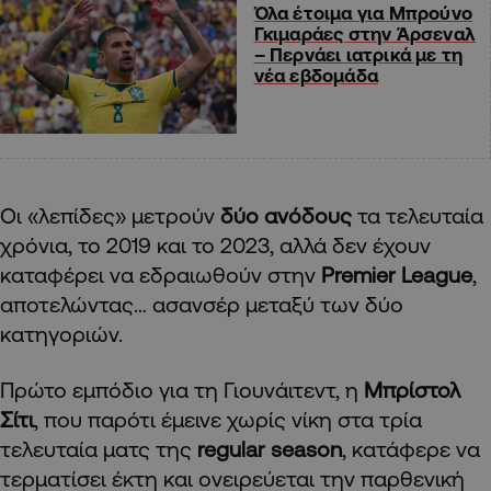
Όλα έτοιμα για Μπρούνο
Γκιμαράες στην Άρσεναλ
– Περνάει ιατρικά με τη
νέα εβδομάδα
Οι «λεπίδες» μετρούν
δύο ανόδους
τα τελευταία
χρόνια, το 2019 και το 2023, αλλά δεν έχουν
καταφέρει να εδραιωθούν στην
Premier League
,
αποτελώντας… ασανσέρ μεταξύ των δύο
κατηγοριών.
Πρώτο εμπόδιο για τη Γιουνάιτεντ, η
Μπρίστολ
Σίτι
, που παρότι έμεινε χωρίς νίκη στα τρία
τελευταία ματς της
regular season
, κατάφερε να
τερματίσει έκτη και ονειρεύεται την παρθενική