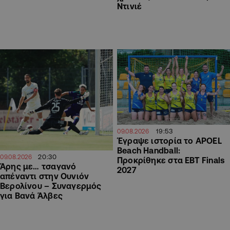
Ντινιέ
19:53
09.08.2026
Έγραψε ιστορία το APOEL
Beach Handball:
20:30
09.08.2026
Προκρίθηκε στα EBT Finals
Άρης με… τσαγανό
2027
απέναντι στην Ουνιόν
Βερολίνου – Συναγερμός
για Βανά Άλβες