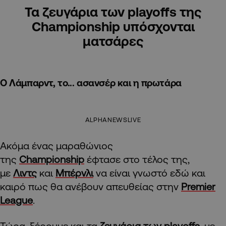
Τα ζευγάρια των playoffs της
Championship υπόσχονται
ματσάρες
Ο Λάμπαρντ, το... ασανσέρ και η πρωτάρα
ALPHANEWSLIVE
Ακόμα ένας μαραθώνιος
της
Championship
έφτασε στο τέλος της,
με
Λιντς
και
Μπέρνλι
να είναι γνωστό εδώ και
καιρό πως θα ανέβουν απευθείας στην
Premier
League
.
Τώρα, ξέρουμε και τα
ζευγάρια των playoffs
, με