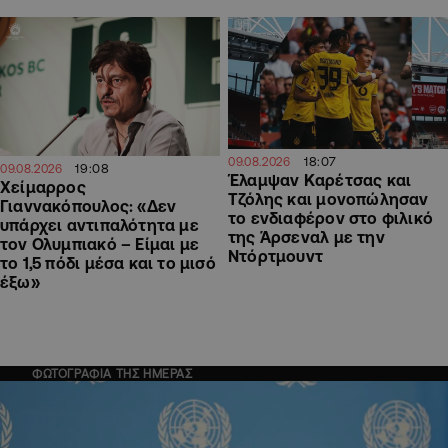
18:07
09.08.2026
19:08
09.08.2026
Έλαμψαν Καρέτσας και
Χείμαρρος
Τζόλης και μονοπώλησαν
Γιαννακόπουλος: «Δεν
το ενδιαφέρον στο φιλικό
υπάρχει αντιπαλότητα με
της Άρσεναλ με την
τον Ολυμπιακό – Είμαι με
Ντόρτμουντ
το 1,5 πόδι μέσα και το μισό
έξω»
ΦΩΤΟΓΡΑΦΙΑ ΤΗΣ ΗΜΕΡΑΣ