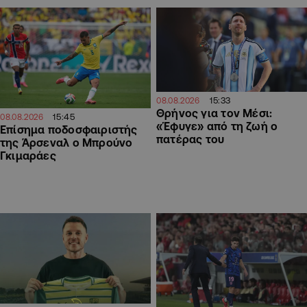
15:33
08.08.2026
Θρήνος για τον Μέσι:
15:45
08.08.2026
«Έφυγε» από τη ζωή ο
Επίσημα ποδοσφαιριστής
πατέρας του
της Άρσεναλ ο Μπρούνο
Γκιμαράες