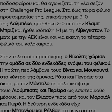
ποδοσφαίρου και θα αγωνίζεται τη νέα σεζόν
στη
Challenger Pro League
. Στα έως τώρα φιλικά
προετοιμασίας της, επικράτησε με 9-0
της
Ααλμπέκε
, ηττήθηκε 2-0 από την
Κλαμπ
Μπριζ
και ήρθε ισόπαλη 1-1 με τη
Λίβινγκστον
. Το
ματς με την ΑΕΚ είναι και για εκείνη το τέταρτο
φιλικό του καλοκαιριού.
Στην τελευταία προπόνηση,
ο Νίκολιτς χώρισε
την ομάδα σε δύο ενδεκάδες ενόψει του φιλικού
.
Η πρώτη περιλάμβανε τους
Βίντα και Μουκουντί
στο κέντρο της άμυνας
,
Ρότα και Πενράις
στα
άκρα, με τον
Μάνταλο
σε ρόλο «κόφτη»,
τους
Λιούμπισιτς και Περέιρα
ως εσωτερικούς
μέσους, και τον
Ελίασον
πίσω από τους
Μαρσιάλ
και Πιερό.
Η δεύτερη ενδεκάδα είχε
τους
Μήτογλου και Ρέλβας
στο κέντρο της