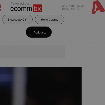
Powered by:
Μέλος του ομίλου
Alpha Cyprus
Newsauto CY
Hello Cyprus
Podcasts