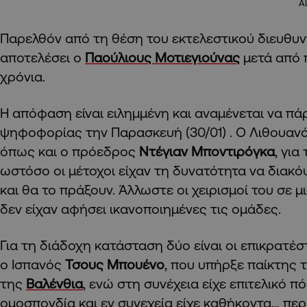
A
Παρελθόν από τη θέση του εκτελεστικού διευθυ
αποτελέσει ο
Παούλιους Μοτιεγιούνας
μετά από 
χρόνια.
Η απόφαση είναι ειλημμένη και αναμένεται να πά
ψηφοφορίας την Παρασκευή (30/01) . Ο Λιθουανό
όπως και ο πρόεδρος
Ντέγιαν Μποντιρόγκα
, για
ωστόσο οι μέτοχοι είχαν τη δυνατότητα να διακ
και θα το πράξουν. Άλλωστε οι χειρισμοί του σε 
δεν είχαν αφήσει ικανοποιημένες τις ομάδες.
Για τη διάδοχη κατάσταση δύο είναι οι επικρατέσ
ο Ισπανός
Τσους Μπουένο
, που υπήρξε παίκτης 
της
Βαλένθια
, ενώ στη συνέχεια είχε επιτελικό π
ομοσπονδία και εν συνεχεία είχε καθήκοντα… πε