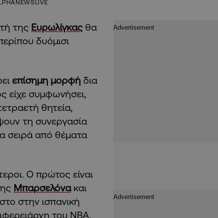
LPHANEWSLIVE
ντή της
Ευρωλίγκας
θα
περίπου δυόμισι
ρει
επίσημη μορφή
δια
ς είχε συμφωνήσει,
 τετραετή θητεία,
όψουν τη συνεργασία
μια σειρά από θέματα
τεροι. Ο πρώτος είναι
της
Μπαρσελόνα
και
όστο στην ισπανική
ριφερειάρχη του ΝΒΑ.