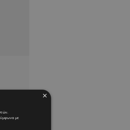
×
στών.
 σύμφωνα με