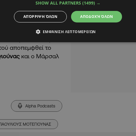
SHOW ALL PARTNERS
(1499) →
ΑΠΌΡΡΙΨΗ ΌΛΩΝ
ΑΠΟΔΟΧΉ ΌΛΩΝ
ΕΜΦΆΝΙΣΗ ΛΕΠΤΟΜΕΡΕΙΏΝ
ου «επιβίωσε» στη
τού αποπεμφθεί το
γιούνας
και ο Μάρσαλ
Alpha Podcasts
ΠΑΟΥΛΙΟΥΣ ΜΟΤΕΓΙΟΥΝΑΣ