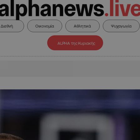
Διεθνή
Οικονομία
Αθλητικά
Ψυχαγωγία
ALPHA της Κυριακής